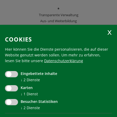
*
Transparente Verwaltung
Aus- und Weiterbildung
KlimaHaus Zeitschriften
COOKIES
Folgen Sie uns
Hier können Sie die Dienste personalisieren, die auf dieser
Website genutzt werden sollen.
Um mehr zu erfahren,
lesen Sie bitte unsere
Datenschutzerklärung
KlimaHaus ist eine eingetragene Marke. Die Nutzung muss
im Voraus beantragt werden:
Eingebettete Inhalte
communication@klimahausagentur.it
↓
2
Dienste
© 2022 Agentur für Energie Südtirol - KlimaHaus
Karten
↓
1
Dienst
Besucher-Statistiken
↓
2
Dienste