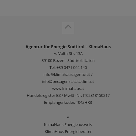
Agentur für Energie Südtirol - KlimaHaus
A.-Volta-Str. 13A
39100
Bozen - Südtirol, Italien
Tel.
+39 0471 062 140
info@klimahausagentur.it /
info@pec.agenziacasaclima.it
www.klimahaus.it
Handelsregister BZ / MwSt.-Nr. IT02818150217
Empfängerkodex T04ZHR3
*
KlimaHaus Energieausweis
KlimaHaus Energieberater