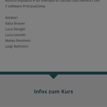
edificio impianto e un esempio di calcolo costi-benefici con
il software ProCasaClima.
Relatori
Ilatia Brauer
Luca Devigili
Luca Lionetti
Mateo Rondonii
Luigi Battistini
Infos zum Kurs