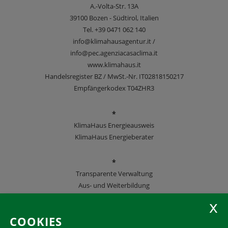
A.-Volta-Str. 13A
39100
Bozen - Südtirol, Italien
Tel.
+39 0471 062 140
info@klimahausagentur.it /
info@pec.agenziacasaclima.it
www.klimahaus.it
Handelsregister BZ / MwSt.-Nr. IT02818150217
Empfängerkodex T04ZHR3
*
KlimaHaus Energieausweis
KlimaHaus Energieberater
*
Transparente Verwaltung
Aus- und Weiterbildung
KlimaHaus Zeitschriften
COOKIES
Folgen Sie uns