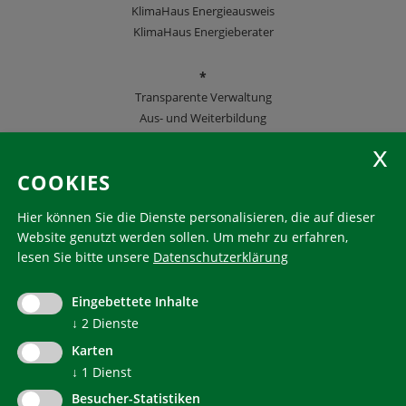
KlimaHaus Energieausweis
KlimaHaus Energieberater
*
Transparente Verwaltung
Aus- und Weiterbildung
KlimaHaus Zeitschriften
COOKIES
Folgen Sie uns
Hier können Sie die Dienste personalisieren, die auf dieser
Website genutzt werden sollen.
Um mehr zu erfahren,
lesen Sie bitte unsere
Datenschutzerklärung
KlimaHaus ist eine eingetragene Marke. Die Nutzung muss
im Voraus beantragt werden:
Eingebettete Inhalte
communication@klimahausagentur.it
↓
2
Dienste
© 2022 Agentur für Energie Südtirol - KlimaHaus
Karten
↓
1
Dienst
Besucher-Statistiken