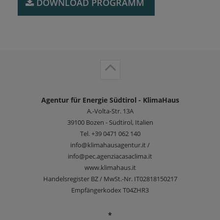
Ventilazione Meccanica Controllata (VMC)
DOWNLOAD ​PROGRAMM
Nodi – Ponti termici
Produzione di calore: acqua calda sanitaria
Norme: elementi di fonoisolamento
Considerazioni finali: benessere e
risparmio energetico
Involucro VS impianti
Agentur für Energie Südtirol - KlimaHaus
A.-Volta-Str. 13A
39100
Bozen - Südtirol, Italien
Tel.
+39 0471 062 140
info@klimahausagentur.it /
info@pec.agenziacasaclima.it
www.klimahaus.it
Handelsregister BZ / MwSt.-Nr. IT02818150217
Empfängerkodex T04ZHR3
*