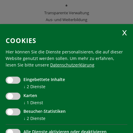
*
Transparente Verwaltung
Aus- und Weiterbildung
KlimaHaus Zeitschriften
COOKIES
Folgen Sie uns
Hier können Sie die Dienste personalisieren, die auf dieser
Website genutzt werden sollen.
Um mehr zu erfahren,
lesen Sie bitte unsere
Datenschutzerklärung
KlimaHaus ist eine eingetragene Marke. Die Nutzung muss
im Voraus beantragt werden:
Eingebettete Inhalte
communication@klimahausagentur.it
↓
2
Dienste
© 2022 Agentur für Energie Südtirol - KlimaHaus
Karten
↓
1
Dienst
Besucher-Statistiken
↓
2
Dienste
Alle Dienste aktivieren oder deaktivieren