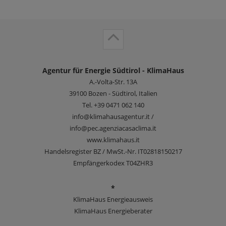
Agentur für Energie Südtirol - KlimaHaus
A.-Volta-Str. 13A
39100
Bozen - Südtirol, Italien
Tel.
+39 0471 062 140
info@klimahausagentur.it /
info@pec.agenziacasaclima.it
www.klimahaus.it
Handelsregister BZ / MwSt.-Nr. IT02818150217
Empfängerkodex T04ZHR3
*
KlimaHaus Energieausweis
KlimaHaus Energieberater