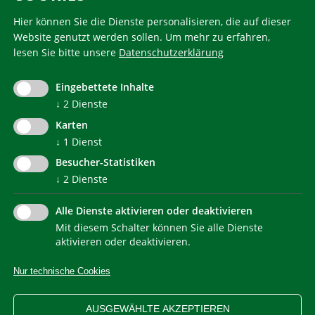
Hier können Sie die Dienste personalisieren, die auf dieser
Website genutzt werden sollen.
Um mehr zu erfahren,
lesen Sie bitte unsere
Datenschutzerklärung
KlimaHaus ist eine eingetragene Marke. Die Nutzung muss
im Voraus beantragt werden:
Eingebettete Inhalte
communication@klimahausagentur.it
↓
2
Dienste
© 2022 Agentur für Energie Südtirol - KlimaHaus
Karten
↓
1
Dienst
Besucher-Statistiken
↓
2
Dienste
Alle Dienste aktivieren oder deaktivieren
Mit diesem Schalter können Sie alle Dienste
NEWSLETTER
aktivieren oder deaktivieren.
Nur technische Cookies
IMPRESSUM
PRIVACY
KONTAKT
SITEMAP
WEB STATISTIKEN
ERKLÄRUNG BARRIEREFREIHEIT
AUSGEWÄHLTE AKZEPTIEREN
COOKIEEINSTELLUNGEN