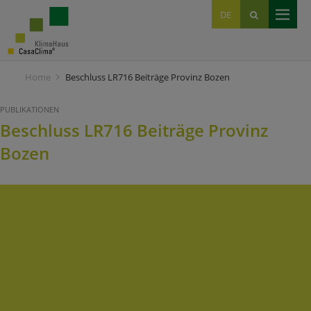
EN
DE
IT
Home
Beschluss LR716 Beiträge Provinz Bozen
PUBLIKATIONEN
Beschluss LR716 Beiträge Provinz
Bozen