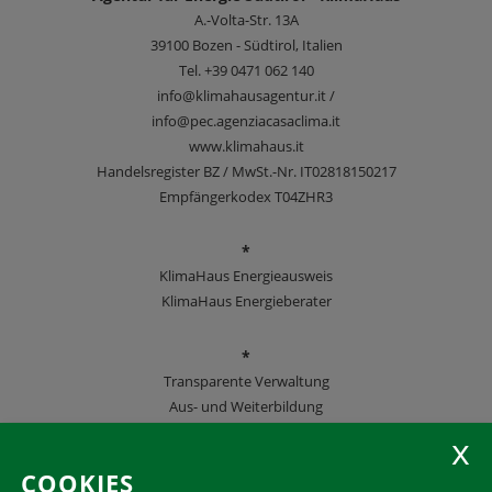
A.-Volta-Str. 13A
39100
Bozen - Südtirol, Italien
Tel.
+39 0471 062 140
info@klimahausagentur.it /
info@pec.agenziacasaclima.it
www.klimahaus.it
Handelsregister BZ / MwSt.-Nr. IT02818150217
Empfängerkodex T04ZHR3
*
KlimaHaus Energieausweis
KlimaHaus Energieberater
*
Transparente Verwaltung
Aus- und Weiterbildung
KlimaHaus Zeitschriften
COOKIES
Folgen Sie uns