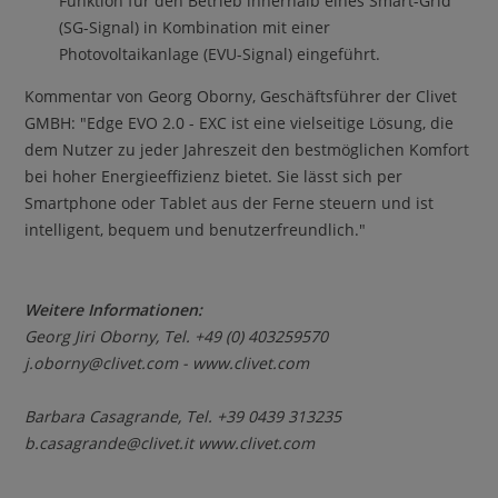
Funktion für den Betrieb innerhalb eines Smart-Grid
(SG-Signal) in Kombination mit einer
Photovoltaikanlage (EVU-Signal) eingeführt.
Kommentar von Georg Oborny, Geschäftsführer der Clivet
GMBH: "Edge EVO 2.0 - EXC ist eine vielseitige Lösung, die
dem Nutzer zu jeder Jahreszeit den bestmöglichen Komfort
bei hoher Energieeffizienz bietet. Sie lässt sich per
Smartphone oder Tablet aus der Ferne steuern und ist
intelligent, bequem und benutzerfreundlich."
Weitere Informationen:
Georg Jiri Oborny
, Tel. +49 (0) 403259570
j.oborny@clivet.com
- www.clivet.com
Barbara Casagrande, Tel. +39 0439 313235
b.casagrande@clivet.it www.clivet.com