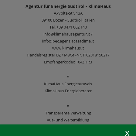
Agentur für Energie Südtirol - KlimaHaus
A.-Volta-Str. 13A
39100
Bozen - Südtirol, Italien
Tel.
+39 0471 062 140
info@klimahausagentur.it /
info@pec.agenziacasaclima.it
www.klimahaus.it
Handelsregister BZ / MwSt.-Nr. IT02818150217
Empfängerkodex T04ZHR3
*
KlimaHaus Energieausweis
KlimaHaus Energieberater
*
Transparente Verwaltung
Aus- und Weiterbildung
KlimaHaus Zeitschriften