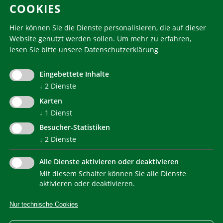
COOKIES
Folgen Sie uns
Hier können Sie die Dienste personalisieren, die auf dieser
Website genutzt werden sollen.
Um mehr zu erfahren,
lesen Sie bitte unsere
Datenschutzerklärung
KlimaHaus ist eine eingetragene Marke. Die Nutzung muss
im Voraus beantragt werden:
Eingebettete Inhalte
communication@klimahausagentur.it
↓
2
Dienste
© 2022 Agentur für Energie Südtirol - KlimaHaus
Karten
↓
1
Dienst
Besucher-Statistiken
↓
2
Dienste
Alle Dienste aktivieren oder deaktivieren
Mit diesem Schalter können Sie alle Dienste
NEWSLETTER
aktivieren oder deaktivieren.
Nur technische Cookies
IMPRESSUM
PRIVACY
KONTAKT
SITEMAP
WEB STATISTIKEN
ERKLÄRUNG BARRIEREFREIHEIT