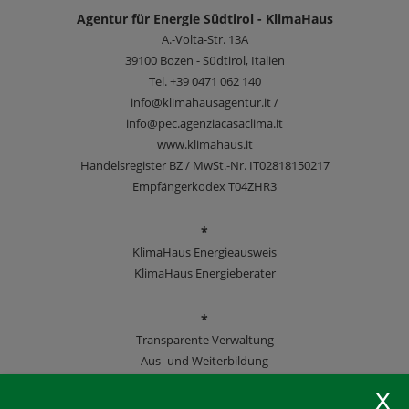
Agentur für Energie Südtirol - KlimaHaus
A.-Volta-Str. 13A
39100
Bozen - Südtirol, Italien
Tel.
+39 0471 062 140
info@klimahausagentur.it /
info@pec.agenziacasaclima.it
www.klimahaus.it
Handelsregister BZ / MwSt.-Nr. IT02818150217
Empfängerkodex T04ZHR3
*
KlimaHaus Energieausweis
KlimaHaus Energieberater
*
Transparente Verwaltung
Aus- und Weiterbildung
KlimaHaus Zeitschriften