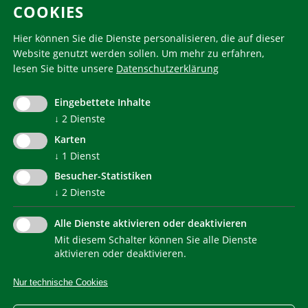
COOKIES
Folgen Sie uns
Hier können Sie die Dienste personalisieren, die auf dieser
Website genutzt werden sollen.
Um mehr zu erfahren,
lesen Sie bitte unsere
Datenschutzerklärung
KlimaHaus ist eine eingetragene Marke. Die Nutzung muss
im Voraus beantragt werden:
Eingebettete Inhalte
communication@klimahausagentur.it
↓
2
Dienste
© 2022 Agentur für Energie Südtirol - KlimaHaus
Karten
↓
1
Dienst
Besucher-Statistiken
↓
2
Dienste
Alle Dienste aktivieren oder deaktivieren
Mit diesem Schalter können Sie alle Dienste
NEWSLETTER
aktivieren oder deaktivieren.
Nur technische Cookies
IMPRESSUM
PRIVACY
KONTAKT
SITEMAP
WEB STATISTIKEN
ERKLÄRUNG BARRIEREFREIHEIT