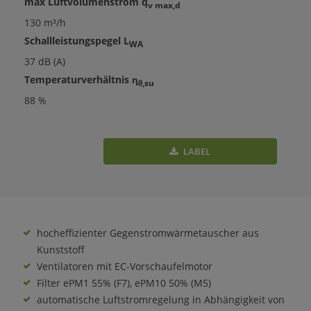
max Luftvolumenstrom q
v max,d
130 m³/h
Schallleistungspegel L
WA
37 dB (A)
Temperaturverhältnis ɳ
θ,su
88 %
LABEL
hocheffizienter Gegenstromwärmetauscher aus
Kunststoff
Ventilatoren mit EC-Vorschaufelmotor
Filter ePM1 55% (F7), ePM10 50% (M5)
automatische Luftstromregelung in Abhängigkeit von