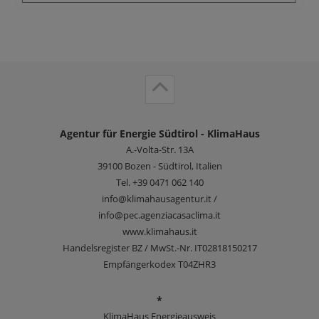
Agentur für Energie Südtirol - KlimaHaus
A.-Volta-Str. 13A
39100
Bozen - Südtirol, Italien
Tel.
+39 0471 062 140
info@klimahausagentur.it /
info@pec.agenziacasaclima.it
www.klimahaus.it
Handelsregister BZ / MwSt.-Nr. IT02818150217
Empfängerkodex T04ZHR3
*
KlimaHaus Energieausweis