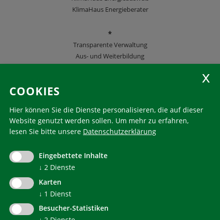
KlimaHaus Energieberater
*
Transparente Verwaltung
Aus- und Weiterbildung
KlimaHaus Zeitschriften
COOKIES
Folgen Sie uns
Hier können Sie die Dienste personalisieren, die auf dieser
Website genutzt werden sollen.
Um mehr zu erfahren,
lesen Sie bitte unsere
Datenschutzerklärung
KlimaHaus ist eine eingetragene Marke. Die Nutzung muss
im Voraus beantragt werden:
Eingebettete Inhalte
communication@klimahausagentur.it
© 2022 Agentur für Energie Südtirol - KlimaHaus
↓
2
Dienste
Karten
↓
1
Dienst
Besucher-Statistiken
↓
2
Dienste