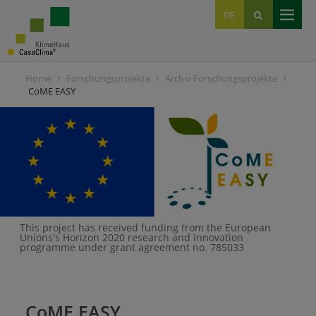
EN
DE
IT
Home
Forschungsprojekte
Archiv Forschungsprojekte
CoME EASY
This project has received funding from the European
Unions's Horizon 2020 research and innovation
programme under grant agreement no. 785033
CoME EASY