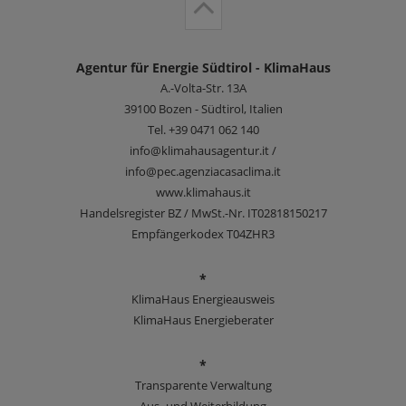
Agentur für Energie Südtirol - KlimaHaus
A.-Volta-Str. 13A
39100
Bozen - Südtirol, Italien
Tel.
+39 0471 062 140
info@klimahausagentur.it /
info@pec.agenziacasaclima.it
www.klimahaus.it
Handelsregister BZ / MwSt.-Nr. IT02818150217
Empfängerkodex T04ZHR3
*
KlimaHaus Energieausweis
KlimaHaus Energieberater
*
Transparente Verwaltung