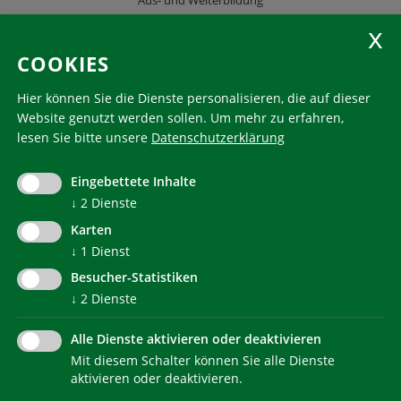
Aus- und Weiterbildung
KlimaHaus Zeitschriften
COOKIES
Folgen Sie uns
Hier können Sie die Dienste personalisieren, die auf dieser
Website genutzt werden sollen.
Um mehr zu erfahren,
lesen Sie bitte unsere
Datenschutzerklärung
KlimaHaus ist eine eingetragene Marke. Die Nutzung muss
im Voraus beantragt werden:
Eingebettete Inhalte
communication@klimahausagentur.it
↓
2
Dienste
© 2022 Agentur für Energie Südtirol - KlimaHaus
Karten
↓
1
Dienst
Besucher-Statistiken
↓
2
Dienste
Alle Dienste aktivieren oder deaktivieren
Mit diesem Schalter können Sie alle Dienste
NEWSLETTER
aktivieren oder deaktivieren.