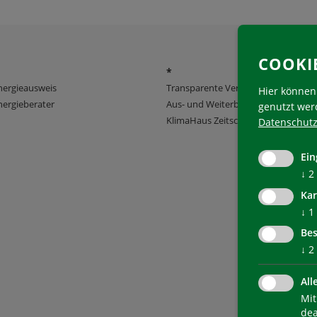
COOKI
*
nergieausweis
Transparente Verwaltung
Hier können 
ergieberater
Aus- und Weiterbildung
genutzt wer
KlimaHaus Zeitschriften
Datenschutz
Ein
↓
2
Kar
↓
1
Bes
↓
2
All
Mit
dea