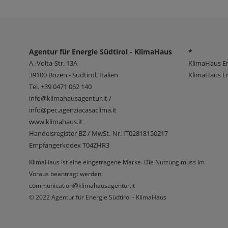
Agentur für Energie Südtirol - KlimaHaus
*
A.-Volta-Str. 13A
KlimaHaus E
39100
Bozen - Südtirol, Italien
KlimaHaus En
Tel.
+39 0471 062 140
info@klimahausagentur.it /
info@pec.agenziacasaclima.it
www.klimahaus.it
Handelsregister BZ / MwSt.-Nr. IT02818150217
Empfängerkodex T04ZHR3
KlimaHaus ist eine eingetragene Marke. Die Nutzung muss im
Voraus beantragt werden:
communication@klimahausagentur.it
© 2022 Agentur für Energie Südtirol - KlimaHaus