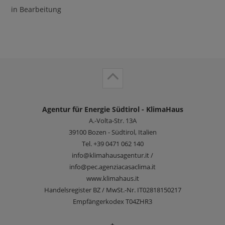
in Bearbeitung
Agentur für Energie Südtirol - KlimaHaus
A.-Volta-Str. 13A
39100
Bozen - Südtirol, Italien
Tel.
+39 0471 062 140
info@klimahausagentur.it /
info@pec.agenziacasaclima.it
www.klimahaus.it
Handelsregister BZ / MwSt.-Nr. IT02818150217
Empfängerkodex T04ZHR3