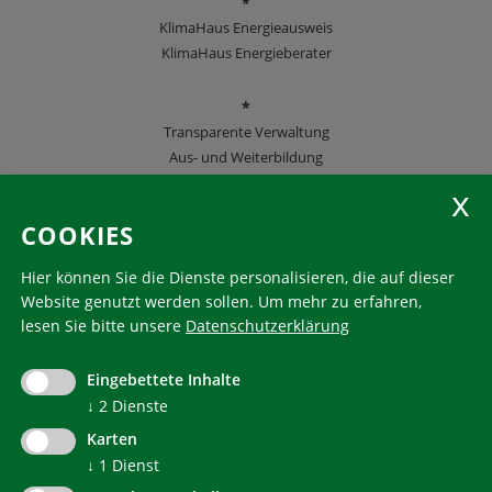
*
KlimaHaus Energieausweis
KlimaHaus Energieberater
*
Transparente Verwaltung
Aus- und Weiterbildung
KlimaHaus Zeitschriften
COOKIES
Folgen Sie uns
Hier können Sie die Dienste personalisieren, die auf dieser
Website genutzt werden sollen.
Um mehr zu erfahren,
lesen Sie bitte unsere
Datenschutzerklärung
KlimaHaus ist eine eingetragene Marke. Die Nutzung muss
im Voraus beantragt werden:
Eingebettete Inhalte
communication@klimahausagentur.it
↓
2
Dienste
© 2022 Agentur für Energie Südtirol - KlimaHaus
Karten
↓
1
Dienst