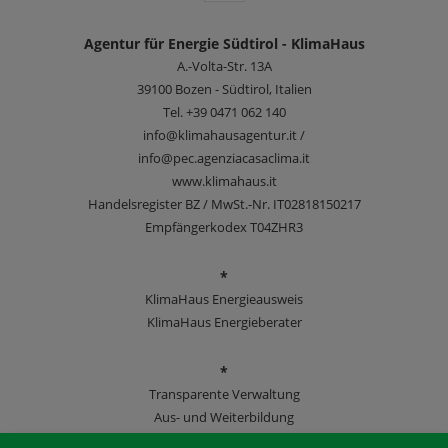
Agentur für Energie Südtirol - KlimaHaus
A.-Volta-Str. 13A
39100
Bozen - Südtirol, Italien
Tel.
+39 0471 062 140
info@klimahausagentur.it /
info@pec.agenziacasaclima.it
www.klimahaus.it
Handelsregister BZ / MwSt.-Nr. IT02818150217
Empfängerkodex T04ZHR3
*
KlimaHaus Energieausweis
KlimaHaus Energieberater
*
Transparente Verwaltung
Aus- und Weiterbildung
KlimaHaus Zeitschriften