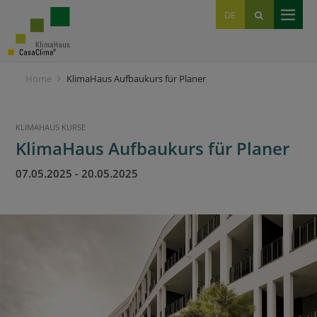
EN
DE
IT
Home
KlimaHaus Aufbaukurs für Planer
KLIMAHAUS KURSE
KlimaHaus Aufbaukurs für Planer
07.05.2025
-
20.05.2025