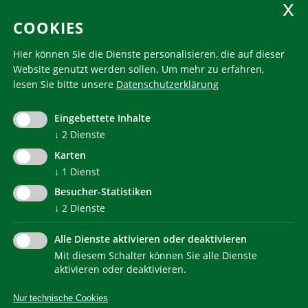
COOKIES
Folgen Sie uns
Hier können Sie die Dienste personalisieren, die auf dieser
Website genutzt werden sollen.
Um mehr zu erfahren,
lesen Sie bitte unsere
Datenschutzerklärung
KlimaHaus ist eine eingetragene Marke. Die Nutzung muss
im Voraus beantragt werden:
Eingebettete Inhalte
communication@klimahausagentur.it
↓
2
Dienste
© 2022 Agentur für Energie Südtirol - KlimaHaus
Karten
↓
1
Dienst
Besucher-Statistiken
↓
2
Dienste
Alle Dienste aktivieren oder deaktivieren
Mit diesem Schalter können Sie alle Dienste
NEWSLETTER
aktivieren oder deaktivieren.
Nur technische Cookies
IMPRESSUM
PRIVACY
KONTAKT
SITEMAP