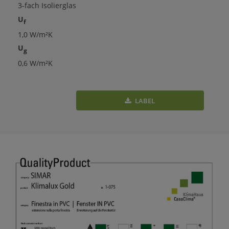
3-fach Isolierglas
U
f
1,0 W/m²K
U
g
0,6 W/m²K
LABEL