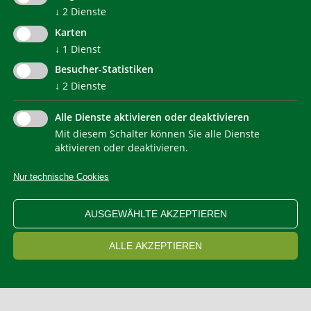
↓
2
Dienste
© 2022 Agentur für Energie Südtirol - KlimaHaus
Karten
↓
1
Dienst
Besucher-Statistiken
↓
2
Dienste
Alle Dienste aktivieren oder deaktivieren
Mit diesem Schalter können Sie alle Dienste
NEWSLETTER
aktivieren oder deaktivieren.
Nur technische Cookies
IMPRESSUM
PRIVACY
KONTAKT
SITEMAP
WEB STATISTIKEN
ERKLÄRUNG BARRIEREFREIHEIT
AUSGEWÄHLTE AKZEPTIEREN
COOKIEEINSTELLUNGEN
ALLE AKZEPTIEREN