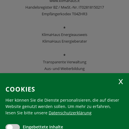
www.klimahaus.it
Handelsregister BZ / MwSt.-Nr. IT02818150217
Empfängerkodex T04ZHR3
*
KlimaHaus Energieausweis
KlimaHaus Energieberater
*
Transparente Verwaltung
Aus- und Weiterbildung
KlimaHaus Zeitschriften
COOKIES
Folgen Sie uns
Hier können Sie die Dienste personalisieren, die auf dieser
Website genutzt werden sollen.
Um mehr zu erfahren,
lesen Sie bitte unsere
Datenschutzerklärung
KlimaHaus ist eine eingetragene Marke. Die Nutzung muss
im Voraus beantragt werden:
Eingebettete Inhalte
communication@klimahausagentur.it