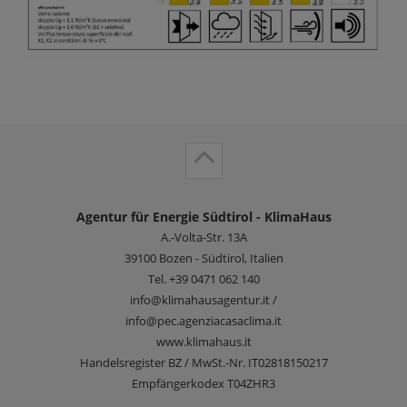
Agentur für Energie Südtirol - KlimaHaus
A.-Volta-Str. 13A
39100
Bozen - Südtirol, Italien
Tel.
+39 0471 062 140
info@klimahausagentur.it /
info@pec.agenziacasaclima.it
www.klimahaus.it
Handelsregister BZ / MwSt.-Nr. IT02818150217
Empfängerkodex T04ZHR3