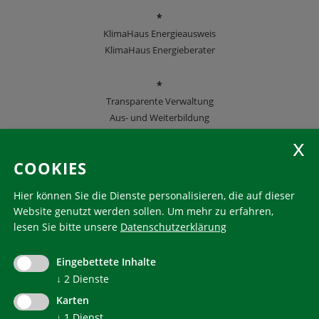
*
KlimaHaus Energieausweis
KlimaHaus Energieberater
*
Transparente Verwaltung
Aus- und Weiterbildung
KlimaHaus Zeitschriften
COOKIES
Folgen Sie uns
Hier können Sie die Dienste personalisieren, die auf dieser
Website genutzt werden sollen.
Um mehr zu erfahren,
lesen Sie bitte unsere
Datenschutzerklärung
KlimaHaus ist eine eingetragene Marke. Die Nutzung muss
im Voraus beantragt werden:
Eingebettete Inhalte
communication@klimahausagentur.it
© 2022 Agentur für Energie Südtirol - KlimaHaus
↓
2
Dienste
Karten
↓
1
Dienst