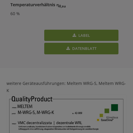
Temperaturverhältnis ɳ
θ,su
60 %
LABEL
DATENBLATT
weitere Geräteausführungen: Meltem WRG-S, Meltem WRG-
K