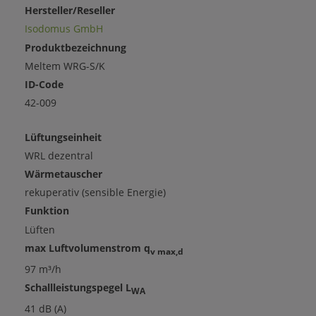
Hersteller/Reseller
Isodomus GmbH
Produktbezeichnung
Meltem WRG-S/K
ID-Code
42-009
Lüftungseinheit
WRL dezentral
Wärmetauscher
rekuperativ (sensible Energie)
Funktion
Lüften
max Luftvolumenstrom q
v max,d
97 m³/h
Schallleistungspegel L
WA
41 dB (A)