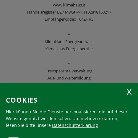
www.klimahaus.it
Handelsregister BZ / MwSt.-Nr. IT02818150217
Empfängerkodex T04ZHR3
*
KlimaHaus Energieausweis
KlimaHaus Energieberater
*
Transparente Verwaltung
Aus- und Weiterbildung
KlimaHaus Zeitschriften
COOKIES
Folgen Sie uns
Hier können Sie die Dienste personalisieren, die auf dieser
Website genutzt werden sollen.
Um mehr zu erfahren,
lesen Sie bitte unsere
Datenschutzerklärung
KlimaHaus ist eine eingetragene Marke. Die Nutzung muss
im Voraus beantragt werden: