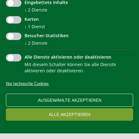
Eingebettete Inhalte
communication@klimahausagentur.it
© 2022 Agentur für Energie Südtirol - KlimaHaus
↓
2
Dienste
Karten
↓
1
Dienst
Besucher-Statistiken
↓
2
Dienste
Alle Dienste aktivieren oder deaktivieren
Mit diesem Schalter können Sie alle Dienste
NEWSLETTER
aktivieren oder deaktivieren.
Nur technische Cookies
IMPRESSUM
PRIVACY
KONTAKT
SITEMAP
WEB STATISTIKEN
ERKLÄRUNG BARRIEREFREIHEIT
AUSGEWÄHLTE AKZEPTIEREN
COOKIEEINSTELLUNGEN
ALLE AKZEPTIEREN