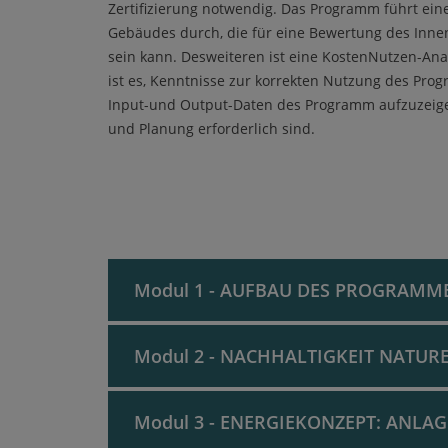
Zertifizierung notwendig. Das Programm führt ein
Gebäudes durch, die für eine Bewertung des Inne
sein kann. Desweiteren ist eine KostenNutzen-Analy
ist es, Kenntnisse zur korrekten Nutzung des Pro
Input-und Output-Daten des Programm aufzuzeigen,
und Planung erforderlich sind.
Modul 1 - AUFBAU DES PROGRAMM
Modul 2 - NACHHALTIGKEIT NATUR
allgemeine Daten
natürlicher und mechanischer Luftwechse
Modul 3 - ENERGIEKONZEPT: ANLA
Eingabe der Bauteile