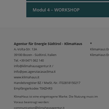
Wassermanagment
Fenster und Türen
Ökologische Betrachtung der Baustoffe un
Modul 4 – WORKSHOP
Sonnenschutzsysteme
Warmwasser: Energiebedarf, Bereitung, Sp
Heizwärmebedarf, Kühlbedarf, Entfeucht
Solarthermie und Fotovoltaik
Zusammenfassung der Ergebnisse und dy
Heizung: Bedarf an Heizenergie, Produkti
Zuweisung eines Projektes und Eingabe 
Kühlung: Bedarf an Kühl- und Entfeuchtun
Referenzgebäude
Regelung, Verteilung, Abgabe Beleuchtun
Agentur für Energie Südtirol - KlimaHaus
*
Analyse der Ergebnisse
elektrische Hilfsgeräte für Heiz-, Kühl- u
A.-Volta-Str. 13A
KlimaHaus E
39100
Bozen - Südtirol, Italien
KlimaHaus En
Berechnung des Primärenergiebedarfs un
Tel.
+39 0471 062 140
Kosten-Nutzen-Analyse der Baumaßnahm
info@klimahausagentur.it /
info@pec.agenziacasaclima.it
www.klimahaus.it
Handelsregister BZ / MwSt.-Nr. IT02818150217
Empfängerkodex T04ZHR3
KlimaHaus ist eine eingetragene Marke. Die Nutzung muss im
Voraus beantragt werden:
communication@klimahausagentur.it