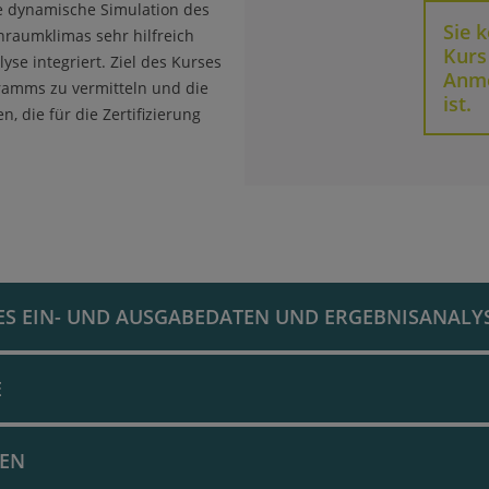
e dynamische Simulation des
Sie 
nraumklimas sehr hilfreich
Kurs
se integriert. Ziel des Kurses
Anme
gramms zu vermitteln und die
ist.
 die für die Zertifizierung
ES EIN- UND AUSGABEDATEN UND ERGEBNISANALY
E
l
GEN