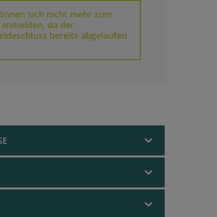
können sich nicht mehr zum
 anmelden, da der
ldeschluss bereits abgelaufen
SE