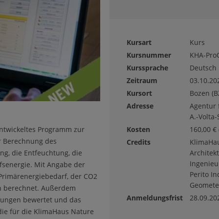
Kursart
Kurs
Kursnummer
KHA-ProC
Kurssprache
Deutsch
Zeitraum
03.10.20
Kursort
Bozen
(B
Adresse
Agentur 
A.-Volta-
entwickeltes Programm zur
Kosten
160,00
€
r Berechnung des
Credits
KlimaHa
g, die Entfeuchtung, die
Architek
Ingenieu
fsenergie. Mit Angabe der
Perito In
Primärenergiebedarf, der CO2
Geomete
en berechnet. Außerdem
Anmeldungsfrist
28.09.20
kungen bewertet und das
ie für die KlimaHaus Nature