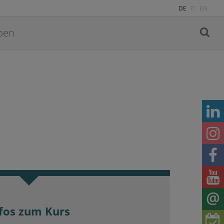
DE
IT
EN
fos zum Kurs