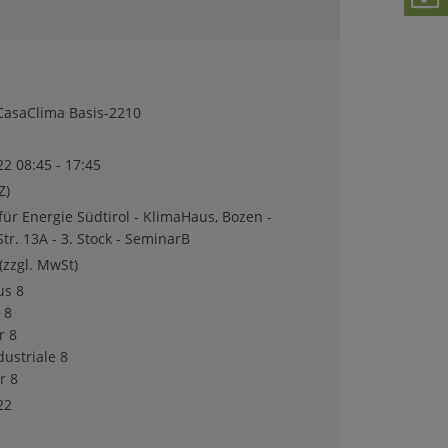
asaClima Basis-2210
22 08:45 - 17:45
Z)
für Energie Südtirol - KlimaHaus, Bozen -
Str. 13A - 3. Stock - SeminarB
(zzgl. MwSt)
us
8
t
8
r
8
dustriale
8
r
8
22