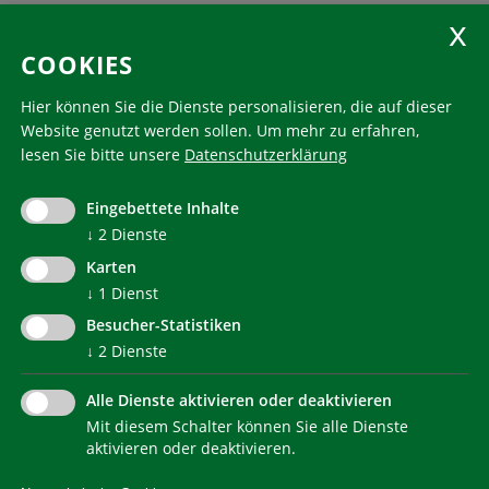
KlimaHaus Zeitschriften
COOKIES
Folgen Sie uns
Hier können Sie die Dienste personalisieren, die auf dieser
Website genutzt werden sollen.
Um mehr zu erfahren,
lesen Sie bitte unsere
Datenschutzerklärung
KlimaHaus ist eine eingetragene Marke. Die Nutzung muss
im Voraus beantragt werden:
Eingebettete Inhalte
communication@klimahausagentur.it
↓
2
Dienste
© 2022 Agentur für Energie Südtirol - KlimaHaus
Karten
↓
1
Dienst
Besucher-Statistiken
↓
2
Dienste
Alle Dienste aktivieren oder deaktivieren
Mit diesem Schalter können Sie alle Dienste
NEWSLETTER
aktivieren oder deaktivieren.