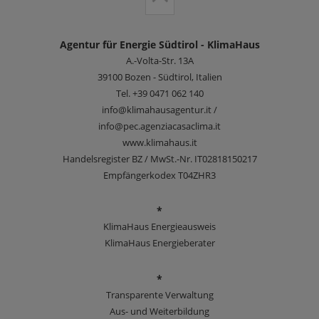
Agentur für Energie Südtirol - KlimaHaus
A.-Volta-Str. 13A
39100
Bozen - Südtirol, Italien
Tel.
+39 0471 062 140
info@klimahausagentur.it /
info@pec.agenziacasaclima.it
www.klimahaus.it
Handelsregister BZ / MwSt.-Nr. IT02818150217
Empfängerkodex T04ZHR3
*
KlimaHaus Energieausweis
KlimaHaus Energieberater
*
Transparente Verwaltung
Aus- und Weiterbildung