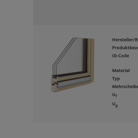
Hersteller/R
Produktbez
ID-Code
Material
Typ
Mehrscheibe
U
f
U
g