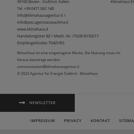
39100
Bozen - Südtirol, Italien
KlimaHaus En
Tel.
+39 0471 062 140
info@klimahausagentur.it /
info@pec.agenziacasaclima.it
www.klimahaus.it
Handelsregister BZ / MwSt.-Nr. IT02818150217
Empfängerkodex T04ZHR3
KlimaHaus ist eine eingetragene Marke. Die Nutzung muss im
Voraus beantragt werden:
communication@klimahausagentur.it
© 2022 Agentur für Energie Südtirol - KlimaHaus
NEWSLETTER
IMPRESSUM
PRIVACY
KONTAKT
SITEM