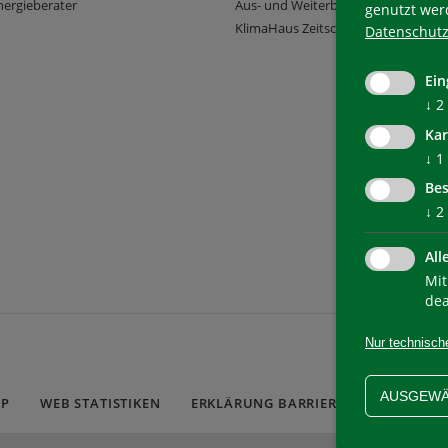
ergieberater
Aus- und Weiterbildung
genutzt wer
KlimaHaus Zeitschriften
Datenschutz
Ein
↓
2
Kar
↓
1
Bes
↓
2
All
Mit
dea
Nur technisch
AUSGEWÄ
AP
WEB STATISTIKEN
ERKLÄRUNG BARRIEREFREIHEIT
C