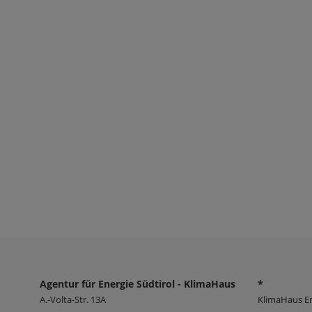
​
Agentur für Energie Südtirol - KlimaHaus
*
A.-Volta-Str. 13A
KlimaHaus E