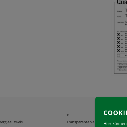
COOKI
*
nergieausweis
Transparente Verwaltung
Hier können 