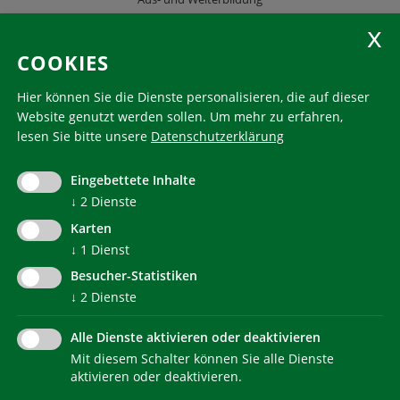
KlimaHaus Zeitschriften
COOKIES
Folgen Sie uns
Hier können Sie die Dienste personalisieren, die auf dieser
Website genutzt werden sollen.
Um mehr zu erfahren,
lesen Sie bitte unsere
Datenschutzerklärung
KlimaHaus ist eine eingetragene Marke. Die Nutzung muss
im Voraus beantragt werden:
Eingebettete Inhalte
communication@klimahausagentur.it
↓
2
Dienste
© 2022 Agentur für Energie Südtirol - KlimaHaus
Karten
↓
1
Dienst
Besucher-Statistiken
↓
2
Dienste
Alle Dienste aktivieren oder deaktivieren
Mit diesem Schalter können Sie alle Dienste
NEWSLETTER
aktivieren oder deaktivieren.