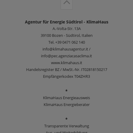
Agentur für Energie Südtirol - KlimaHaus
A.-Volta-Str. 13A
39100
Bozen - Südtirol, Italien
Tel.
+39 0471 062 140
info@klimahausagentur.it /
info@pec.agenziacasaclima.it
www.klimahaus.it
Handelsregister BZ / MwSt.-Nr. IT02818150217
Empfängerkodex T04ZHR3
*
KlimaHaus Energieausweis
KlimaHaus Energieberater
*
Transparente Verwaltung
Aus- und Weiterbildung