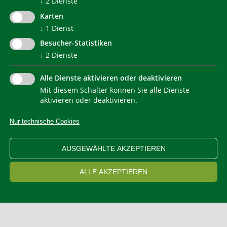
↓
2
Dienste
© 2022 Agentur für Energie Südtirol - KlimaHaus
Karten
↓
1
Dienst
Besucher-Statistiken
↓
2
Dienste
Alle Dienste aktivieren oder deaktivieren
Mit diesem Schalter können Sie alle Dienste
NEWSLETTER
aktivieren oder deaktivieren.
Nur technische Cookies
IMPRESSUM
PRIVACY
KONTAKT
SITEMAP
WEB STATISTIKEN
ERKLÄRUNG BARRIEREFREIHEIT
AUSGEWÄHLTE AKZEPTIEREN
COOKIEEINSTELLUNGEN
ALLE AKZEPTIEREN