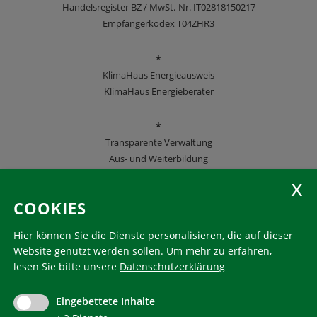
Handelsregister BZ / MwSt.-Nr. IT02818150217
Empfängerkodex T04ZHR3
*
KlimaHaus Energieausweis
KlimaHaus Energieberater
*
Transparente Verwaltung
Aus- und Weiterbildung
KlimaHaus Zeitschriften
COOKIES
Folgen Sie uns
Hier können Sie die Dienste personalisieren, die auf dieser
Website genutzt werden sollen.
Um mehr zu erfahren,
lesen Sie bitte unsere
Datenschutzerklärung
KlimaHaus ist eine eingetragene Marke. Die Nutzung muss
im Voraus beantragt werden:
Eingebettete Inhalte
communication@klimahausagentur.it