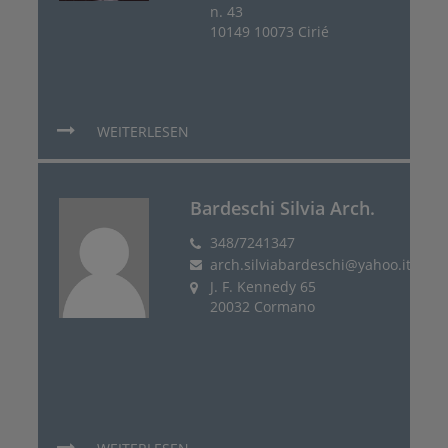
n. 43
10149 10073 Cirié
WEITERLESEN
Bardeschi Silvia Arch.
348/7241347
arch.silviabardeschi@yahoo.it
J. F. Kennedy 65
20032 Cormano