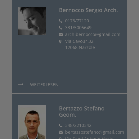
Bernocco Sergio Arch.
0173/77120
331/5005649
archibernocco@gmail.com
Via Cavour 32
12068 Narzole
WEITERLESEN
Bertazzo Stefano
Geom.
348/2210342
bertazzostefano@gmail.com
Via Sant' Antonio Abate