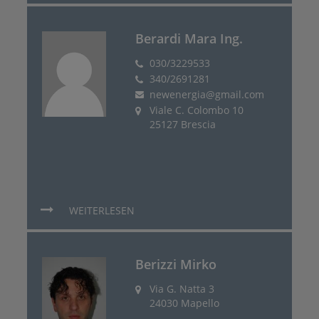
Berardi Mara Ing.
030/3229533
340/2691281
newenergia@gmail.com
Viale C. Colombo 10
25127 Brescia
WEITERLESEN
Berizzi Mirko
Via G. Natta 3
24030 Mapello