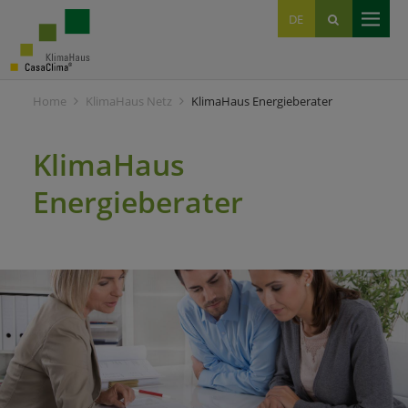
EN
DE
IT
Home
KlimaHaus Netz
KlimaHaus Energieberater
KlimaHaus
Energieberater