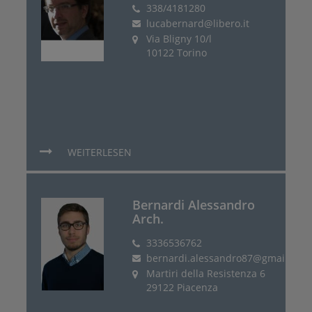
338/4181280
lucabernard@libero.it
Via Bligny 10/l
10122 Torino
WEITERLESEN
Bernardi Alessandro
Arch.
3336536762
bernardi.alessandro87@gmail.com
Martiri della Resistenza 6
29122 Piacenza