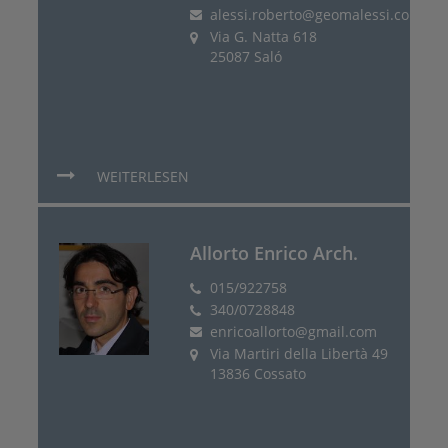
alessi.roberto@geomalessi.com
Via G. Natta 618
25087 Saló
WEITERLESEN
Allorto Enrico Arch.
015/922758
340/0728848
enricoallorto@gmail.com
Via Martiri della Libertà 49
13836 Cossato