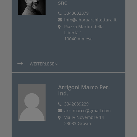
snc
3343632379
info@ahoraarchitettura.it
Piazza Martiri della
Libertà 1
10040 Almese
WEITERLESEN
Arrigoni Marco Per.
Ind.
3342089229
arri.marco@gmail.com
Via IV Novembre 14
23033 Grosio