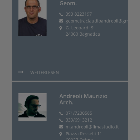
Geom.
393 8223197
geometraclaudioandreoli@gmail.c
G. Leopardi 9
24060 Bagnatica
WEITERLESEN
Andreoli Maurizio
Arch.
071/7230585
339/6913212
m.andreoli@fimastudio.it
Piazza Rosselli 11
60027 Osimo