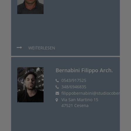
WEITERLESEN
Bernabini Filippo Arch.
0543/917525
348/6946835
filippobernabini@studiocober.it
Via San Martino 15
47521 Cesena