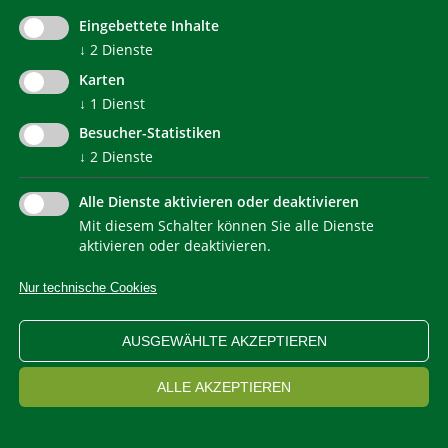
Eingebettete Inhalte
↓
2
Dienste
WEITERLESEN
Karten
↓
1
Dienst
Besucher-Statistiken
Bidese Paolo Arch.
↓
2
Dienste
333/4469126
paolo.bidese@gmail.com
Alle Dienste aktivieren oder deaktivieren
Conti San Martino 4
Mit diesem Schalter können Sie alle Dienste
10081 Castellamonte
aktivieren oder deaktivieren.
Nur technische Cookies
AUSGEWÄHLTE AKZEPTIEREN
WEITERLESEN
ALLE AKZEPTIEREN