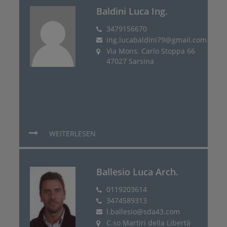
Baldini Luca Ing.
3479156670
ing.lucabaldini79@gmail.com
Via Mons. Carlo Stoppa 66
47027 Sarsina
WEITERLESEN
Ballesio Luca Arch.
0119203614
3474589313
l.ballesio@sda43.com
C.so Martiri della Libertà