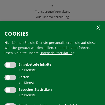
*
Transparente Verwaltung
Aus- und Weiterbildung
KlimaHaus Zeitschriften
COOKIES
Folgen Sie uns
Hier können Sie die Dienste personalisieren, die auf dieser
Website genutzt werden sollen.
Um mehr zu erfahren,
lesen Sie bitte unsere
Datenschutzerklärung
KlimaHaus ist eine eingetragene Marke. Die Nutzung muss
im Voraus beantragt werden:
Eingebettete Inhalte
communication@klimahausagentur.it
© 2022 Agentur für Energie Südtirol - KlimaHaus
↓
2
Dienste
Karten
↓
1
Dienst
Besucher-Statistiken
↓
2
Dienste