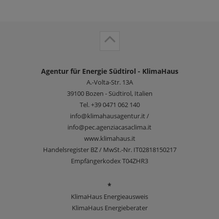
Agentur für Energie Südtirol - KlimaHaus
A.-Volta-Str. 13A
39100
Bozen - Südtirol, Italien
Tel.
+39 0471 062 140
info@klimahausagentur.it /
info@pec.agenziacasaclima.it
www.klimahaus.it
Handelsregister BZ / MwSt.-Nr. IT02818150217
Empfängerkodex T04ZHR3
*
KlimaHaus Energieausweis
KlimaHaus Energieberater