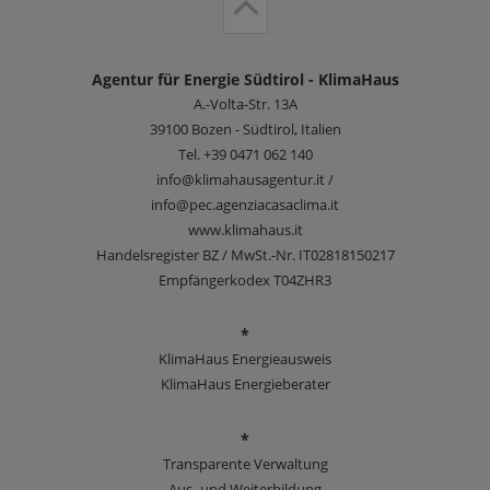
Agentur für Energie Südtirol - KlimaHaus
A.-Volta-Str. 13A
39100
Bozen - Südtirol, Italien
Tel.
+39 0471 062 140
info@klimahausagentur.it /
info@pec.agenziacasaclima.it
www.klimahaus.it
Handelsregister BZ / MwSt.-Nr. IT02818150217
Empfängerkodex T04ZHR3
*
KlimaHaus Energieausweis
KlimaHaus Energieberater
*
Transparente Verwaltung
Aus- und Weiterbildung