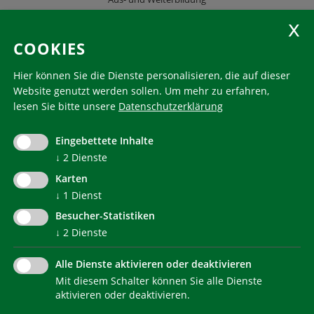
KlimaHaus Zeitschriften
COOKIES
Folgen Sie uns
Hier können Sie die Dienste personalisieren, die auf dieser
Website genutzt werden sollen.
Um mehr zu erfahren,
lesen Sie bitte unsere
Datenschutzerklärung
KlimaHaus ist eine eingetragene Marke. Die Nutzung muss
im Voraus beantragt werden:
Eingebettete Inhalte
communication@klimahausagentur.it
↓
2
Dienste
© 2022 Agentur für Energie Südtirol - KlimaHaus
Karten
↓
1
Dienst
Besucher-Statistiken
↓
2
Dienste
Alle Dienste aktivieren oder deaktivieren
Mit diesem Schalter können Sie alle Dienste
NEWSLETTER
aktivieren oder deaktivieren.