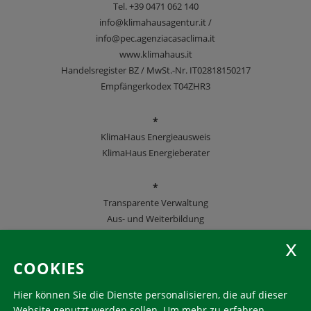
Tel.
+39 0471 062 140
info@klimahausagentur.it /
info@pec.agenziacasaclima.it
www.klimahaus.it
Handelsregister BZ / MwSt.-Nr. IT02818150217
Empfängerkodex T04ZHR3
*
KlimaHaus Energieausweis
KlimaHaus Energieberater
*
Transparente Verwaltung
Aus- und Weiterbildung
KlimaHaus Zeitschriften
COOKIES
Folgen Sie uns
Hier können Sie die Dienste personalisieren, die auf dieser
Website genutzt werden sollen.
Um mehr zu erfahren,