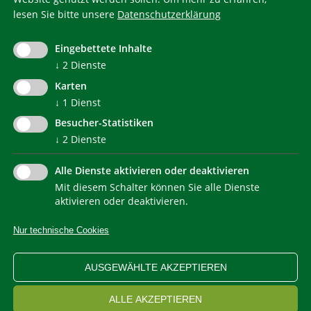
lesen Sie bitte unsere
Datenschutzerklärung
KlimaHaus ist eine eingetragene Marke. Die Nutzung muss
im Voraus beantragt werden:
Eingebettete Inhalte
communication@klimahausagentur.it
© 2022 Agentur für Energie Südtirol - KlimaHaus
↓
2
Dienste
Karten
↓
1
Dienst
Besucher-Statistiken
↓
2
Dienste
Alle Dienste aktivieren oder deaktivieren
Mit diesem Schalter können Sie alle Dienste
NEWSLETTER
aktivieren oder deaktivieren.
Nur technische Cookies
IMPRESSUM
PRIVACY
KONTAKT
SITEMAP
WEB STATISTIKEN
ERKLÄRUNG BARRIEREFREIHEIT
AUSGEWÄHLTE AKZEPTIEREN
COOKIEEINSTELLUNGEN
ALLE AKZEPTIEREN