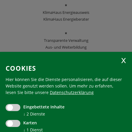
*
KlimaHaus Energieausweis
KlimaHaus Energieberater
*
Transparente Verwaltung
Aus- und Weiterbildung
KlimaHaus Zeitschriften
COOKIES
Folgen Sie uns
Hier können Sie die Dienste personalisieren, die auf dieser
Website genutzt werden sollen.
Um mehr zu erfahren,
lesen Sie bitte unsere
Datenschutzerklärung
KlimaHaus ist eine eingetragene Marke. Die Nutzung muss
im Voraus beantragt werden:
Eingebettete Inhalte
communication@klimahausagentur.it
↓
2
Dienste
© 2022 Agentur für Energie Südtirol - KlimaHaus
Karten
↓
1
Dienst