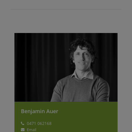
Benjamin Auer
0471 062168
Email