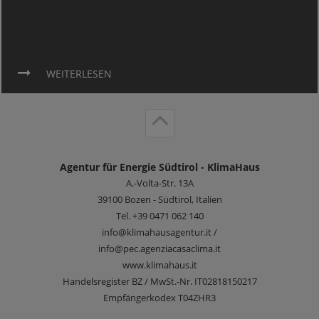
WEITERLESEN
Agentur für Energie Südtirol - KlimaHaus
A.-Volta-Str. 13A
39100
Bozen - Südtirol, Italien
Tel.
+39 0471 062 140
info@klimahausagentur.it /
info@pec.agenziacasaclima.it
www.klimahaus.it
Handelsregister BZ / MwSt.-Nr. IT02818150217
Empfängerkodex T04ZHR3