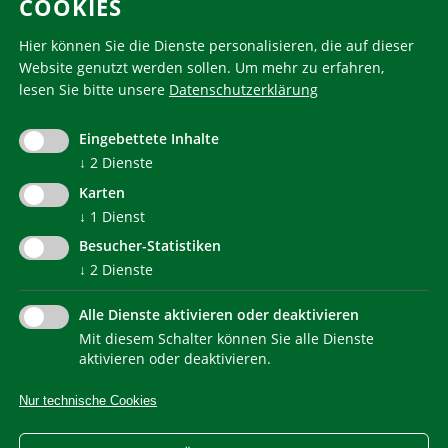
COOKIES
Folgen Sie uns
Hier können Sie die Dienste personalisieren, die auf dieser
Website genutzt werden sollen.
Um mehr zu erfahren,
lesen Sie bitte unsere
Datenschutzerklärung
KlimaHaus ist eine eingetragene Marke. Die Nutzung muss
im Voraus beantragt werden:
Eingebettete Inhalte
communication@klimahausagentur.it
↓
2
Dienste
© 2022 Agentur für Energie Südtirol - KlimaHaus
Karten
↓
1
Dienst
Besucher-Statistiken
↓
2
Dienste
Alle Dienste aktivieren oder deaktivieren
Mit diesem Schalter können Sie alle Dienste
NEWSLETTER
aktivieren oder deaktivieren.
Nur technische Cookies
IMPRESSUM
PRIVACY
KONTAKT
SITEMAP
WEB STATISTIKEN
ERKLÄRUNG BARRIEREFREIHEIT