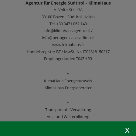
Agentur für Energie Südtirol - KlimaHaus
A.-Volta-Str. 13A
39100
Bozen - Südtirol, Italien
Tel.
+39 0471 062 140
info@klimahausagentur.it /
info@pec.agenziacasaclima.it
www.klimahaus.it
Handelsregister BZ / MwSt.-Nr. IT02818150217
Empfängerkodex T04ZHR3
*
KlimaHaus Energieausweis
KlimaHaus Energieberater
*
Transparente Verwaltung
Aus- und Weiterbildung
KlimaHaus Zeitschriften