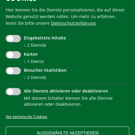
Hier können Sie die Dienste personalisieren, die auf dieser
Website genutzt werden sollen.
Um mehr zu erfahren,
lesen Sie bitte unsere
Datenschutzerklärung
KlimaHaus ist eine eingetragene Marke. Die Nutzung muss
im Voraus beantragt werden:
Eingebettete Inhalte
communication@klimahausagentur.it
↓
2
Dienste
© 2022 Agentur für Energie Südtirol - KlimaHaus
Karten
↓
1
Dienst
Besucher-Statistiken
↓
2
Dienste
Alle Dienste aktivieren oder deaktivieren
Mit diesem Schalter können Sie alle Dienste
NEWSLETTER
aktivieren oder deaktivieren.
Nur technische Cookies
IMPRESSUM
PRIVACY
KONTAKT
SITEMAP
WEB STATISTIKEN
ERKLÄRUNG BARRIEREFREIHEIT
AUSGEWÄHLTE AKZEPTIEREN
COOKIEEINSTELLUNGEN