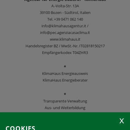
A.-Volta-Str. 13A
39100
Bozen - Südtirol, Italien
Tel.
+39 0471 062 140
info@klimahausagentur.it /
info@pec.agenziacasaclima.it
www.klimahaus.it
Handelsregister BZ / MwSt.-Nr. IT02818150217
Empfängerkodex T04ZHR3
*
KlimaHaus Energieausweis
KlimaHaus Energieberater
*
Transparente Verwaltung
Aus- und Weiterbildung
KlimaHaus Zeitschriften
COOKIES
Folgen Sie uns