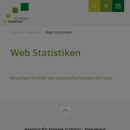
EN
DE
IT
Home
Service
Web Statistiken
Web Statistiken
Besuchen Sie bitte die italienische Version der Seite
Agentur für Energie Südtirol - KlimaHaus