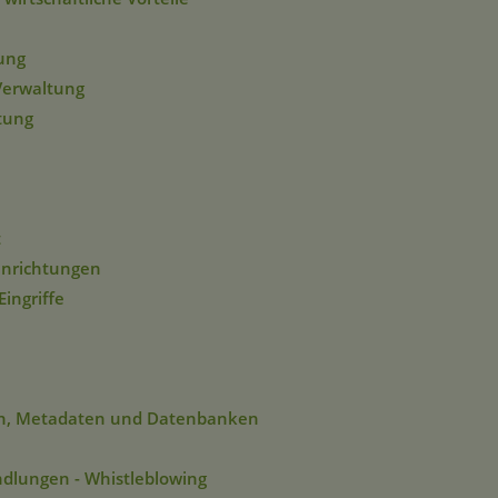
ung
Verwaltung
tung
t
inrichtungen
ingriffe
ten, Metadaten und Datenbanken
dlungen - Whistleblowing