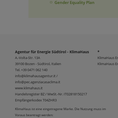
Gender Equality Plan
Agentur für Energie Südtirol - KlimaHaus
*
A.-Volta-Str. 13A
KlimaHaus E
39100
Bozen - Südtirol, Italien
KlimaHaus En
Tel.
+39 0471 062 140
info@klimahausagentur.it /
info@pec.agenziacasaclima.it
www.klimahaus.it
Handelsregister BZ / MwSt.-Nr. IT02818150217
Empfängerkodex T04ZHR3
KlimaHaus ist eine eingetragene Marke. Die Nutzung muss im
Voraus beantragt werden: