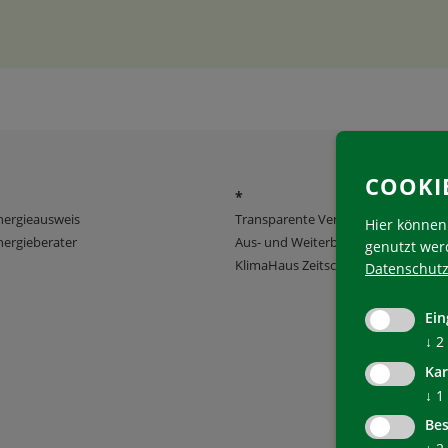
COOKI
*
nergieausweis
Transparente Verwaltung
Hier können 
ergieberater
Aus- und Weiterbildung
genutzt wer
KlimaHaus Zeitschriften
Datenschutz
Ein
↓
2
Kar
↓
1
Bes