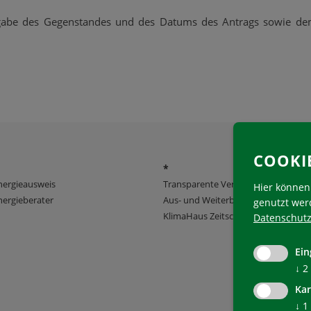
Angabe des Gegenstandes und des Datums des Antrags sowie 
COOKI
*
nergieausweis
Transparente Verwaltung
Hier können 
ergieberater
Aus- und Weiterbildung
genutzt wer
KlimaHaus Zeitschriften
Datenschutz
Ein
↓
2
Kar
↓
1