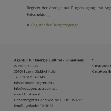
Register der Anträge auf Bürgerzugang, mit 
Entscheidung:
Register der Bürgerzugänge
Agentur für Energie Südtirol - KlimaHaus
*
A.-Volta-Str. 13A
KlimaHaus E
39100
Bozen - Südtirol, Italien
KlimaHaus En
Tel.
+39 0471 062 140
info@klimahausagentur.it /
info@pec.agenziacasaclima.it
www.klimahaus.it
Handelsregister BZ / MwSt.-Nr. IT02818150217
Empfängerkodex T04ZHR3