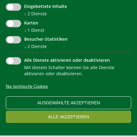
Eingebettete Inhalte
communication@klimahausagentur.it
© 2022 Agentur für Energie Südtirol - KlimaHaus
↓
2
Dienste
Karten
↓
1
Dienst
Besucher-Statistiken
↓
2
Dienste
Alle Dienste aktivieren oder deaktivieren
Mit diesem Schalter können Sie alle Dienste
NEWSLETTER
aktivieren oder deaktivieren.
Nur technische Cookies
IMPRESSUM
PRIVACY
KONTAKT
SITEMAP
WEB STATISTIKEN
ERKLÄRUNG BARRIEREFREIHEIT
AUSGEWÄHLTE AKZEPTIEREN
COOKIEEINSTELLUNGEN
ALLE AKZEPTIEREN