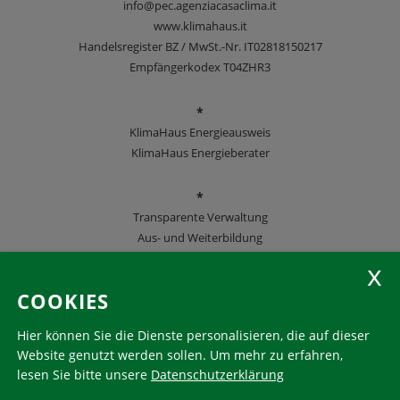
info@pec.agenziacasaclima.it
www.klimahaus.it
Handelsregister BZ / MwSt.-Nr. IT02818150217
Empfängerkodex T04ZHR3
*
KlimaHaus Energieausweis
KlimaHaus Energieberater
*
Transparente Verwaltung
Aus- und Weiterbildung
KlimaHaus Zeitschriften
COOKIES
Folgen Sie uns
Hier können Sie die Dienste personalisieren, die auf dieser
Website genutzt werden sollen.
Um mehr zu erfahren,
lesen Sie bitte unsere
Datenschutzerklärung
KlimaHaus ist eine eingetragene Marke. Die Nutzung muss
im Voraus beantragt werden: