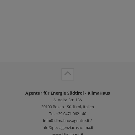
Agentur für Energie Südtirol - KlimaHaus
A.-Volta-Str. 13A
39100
Bozen - Südtirol, Italien
Tel.
+39 0471 062 140
info@klimahausagentur.it /
info@pec.agenziacasaclima.it
www.klimahaus.it