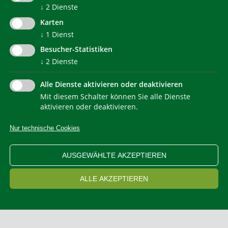
© 2022 Agentur für Energie Südtirol - KlimaHaus
↓
2
Dienste
Karten
↓
1
Dienst
Besucher-Statistiken
↓
2
Dienste
Alle Dienste aktivieren oder deaktivieren
Mit diesem Schalter können Sie alle Dienste
NEWSLETTER
aktivieren oder deaktivieren.
Nur technische Cookies
IMPRESSUM
PRIVACY
KONTAKT
SITEMAP
WEB STATISTIKEN
ERKLÄRUNG BARRIEREFREIHEIT
AUSGEWÄHLTE AKZEPTIEREN
COOKIEEINSTELLUNGEN
ALLE AKZEPTIEREN