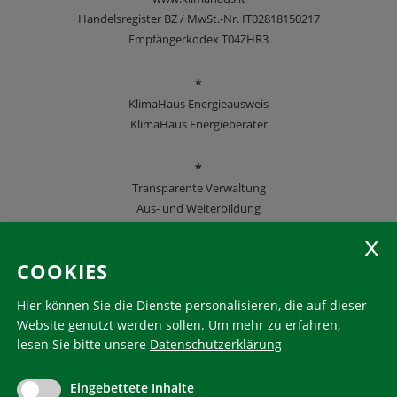
Handelsregister BZ / MwSt.-Nr. IT02818150217
Empfängerkodex T04ZHR3
*
KlimaHaus Energieausweis
KlimaHaus Energieberater
*
Transparente Verwaltung
Aus- und Weiterbildung
KlimaHaus Zeitschriften
COOKIES
Folgen Sie uns
Hier können Sie die Dienste personalisieren, die auf dieser
Website genutzt werden sollen.
Um mehr zu erfahren,
lesen Sie bitte unsere
Datenschutzerklärung
KlimaHaus ist eine eingetragene Marke. Die Nutzung muss
im Voraus beantragt werden:
Eingebettete Inhalte
communication@klimahausagentur.it