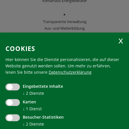
KlimaHaus Energieberater
*
Transparente Verwaltung
Aus- und Weiterbildung
KlimaHaus Zeitschriften
COOKIES
Folgen Sie uns
Hier können Sie die Dienste personalisieren, die auf dieser
Website genutzt werden sollen.
Um mehr zu erfahren,
lesen Sie bitte unsere
Datenschutzerklärung
KlimaHaus ist eine eingetragene Marke. Die Nutzung muss
im Voraus beantragt werden:
Eingebettete Inhalte
communication@klimahausagentur.it
↓
2
Dienste
© 2022 Agentur für Energie Südtirol - KlimaHaus
Karten
↓
1
Dienst
Besucher-Statistiken
↓
2
Dienste