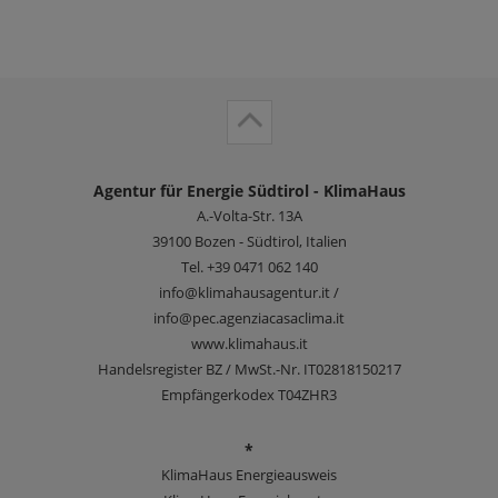
Agentur für Energie Südtirol - KlimaHaus
A.-Volta-Str. 13A
39100
Bozen - Südtirol, Italien
Tel.
+39 0471 062 140
info@klimahausagentur.it /
info@pec.agenziacasaclima.it
www.klimahaus.it
Handelsregister BZ / MwSt.-Nr. IT02818150217
Empfängerkodex T04ZHR3
*
KlimaHaus Energieausweis