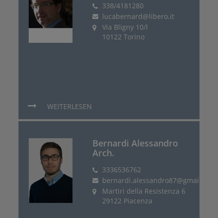
338/4181280
lucabernard@libero.it
Via Bligny 10/l
10122 Torino
WEITERLESEN
Bernardi Alessandro
Arch.
3336536762
bernardi.alessandro87@gmail.com
Martiri della Resistenza 6
29122 Piacenza