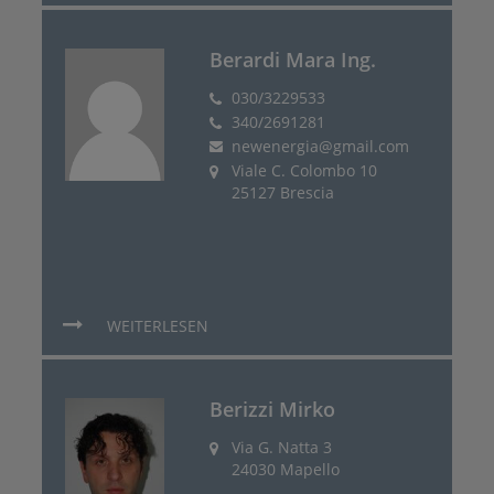
Berardi Mara Ing.
030/3229533
340/2691281
newenergia@gmail.com
Viale C. Colombo 10
25127 Brescia
WEITERLESEN
Berizzi Mirko
Via G. Natta 3
24030 Mapello