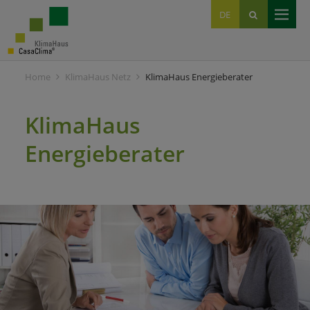
EN
DE
IT
Home
KlimaHaus Netz
KlimaHaus Energieberater
KlimaHaus
Energieberater