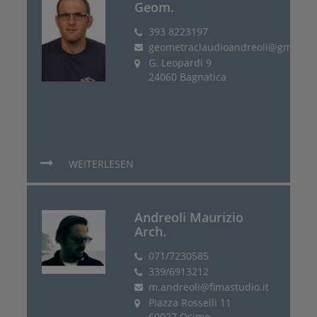
Geom.
393 8223197
geometraclaudioandreoli@gmail.c
G. Leopardi 9
24060 Bagnatica
WEITERLESEN
Andreoli Maurizio
Arch.
071/7230585
339/6913212
m.andreoli@fimastudio.it
Piazza Rosselli 11
60027 Osimo