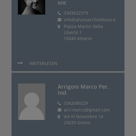
snc
3343632379
info@ahoraarchitettura.it
Piazza Martiri della
Libertà 1
10040 Almese
WEITERLESEN
Arrigoni Marco Per.
Ind.
3342089229
arri.marco@gmail.com
Via IV Novembre 14
23033 Grosio