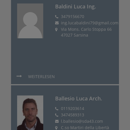
Baldini Luca Ing.
3479156670
ing.lucabaldini79@gmail.com
Via Mons. Carlo Stoppa 66
47027 Sarsina
WEITERLESEN
Ballesio Luca Arch.
0119203614
3474589313
l.ballesio@sda43.com
C.so Martiri della Libertà