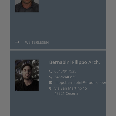
WEITERLESEN
Bernabini Filippo Arch.
0543/917525
348/6946835
filippobernabini@studiocober.it
Via San Martino 15
47521 Cesena