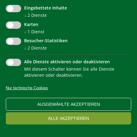
Eingebettete Inhalte
↓
2
Dienste
WEITERLESEN
Karten
↓
1
Dienst
Besucher-Statistiken
Bidese Paolo Arch.
↓
2
Dienste
333/4469126
paolo.bidese@gmail.com
Alle Dienste aktivieren oder deaktivieren
Conti San Martino 4
Mit diesem Schalter können Sie alle Dienste
10081 Castellamonte
aktivieren oder deaktivieren.
Nur technische Cookies
AUSGEWÄHLTE AKZEPTIEREN
WEITERLESEN
ALLE AKZEPTIEREN