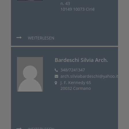
n. 43
10149 10073 Cirié
WEITERLESEN
Bardeschi Silvia Arch.
348/7241347
arch.silviabardeschi@yahoo.it
J. F. Kennedy 65
20032 Cormano