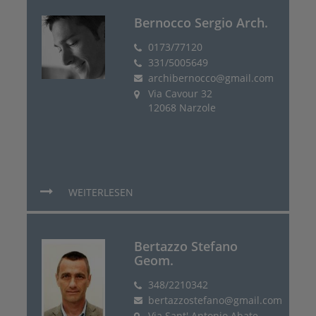
Bernocco Sergio Arch.
0173/77120
331/5005649
archibernocco@gmail.com
Via Cavour 32
12068 Narzole
WEITERLESEN
Bertazzo Stefano
Geom.
348/2210342
bertazzostefano@gmail.com
Via Sant' Antonio Abate