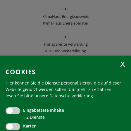
*
KlimaHaus Energieausweis
KlimaHaus Energieberater
*
Transparente Verwaltung
Aus- und Weiterbildung
KlimaHaus Zeitschriften
COOKIES
Folgen Sie uns
Hier können Sie die Dienste personalisieren, die auf dieser
Website genutzt werden sollen.
Um mehr zu erfahren,
lesen Sie bitte unsere
Datenschutzerklärung
KlimaHaus ist eine eingetragene Marke. Die Nutzung muss
im Voraus beantragt werden:
Eingebettete Inhalte
communication@klimahausagentur.it
↓
2
Dienste
© 2022 Agentur für Energie Südtirol - KlimaHaus
Karten