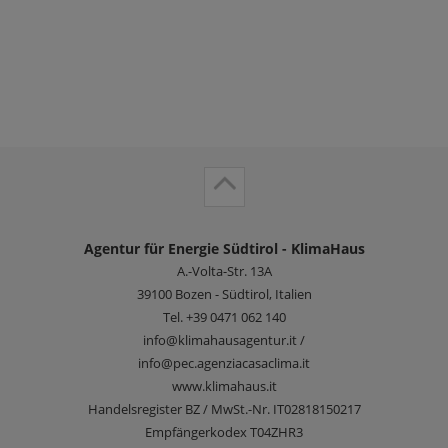
Agentur für Energie Südtirol - KlimaHaus
A.-Volta-Str. 13A
39100
Bozen - Südtirol, Italien
Tel.
+39 0471 062 140
info@klimahausagentur.it /
info@pec.agenziacasaclima.it
www.klimahaus.it
Handelsregister BZ / MwSt.-Nr. IT02818150217
Empfängerkodex T04ZHR3