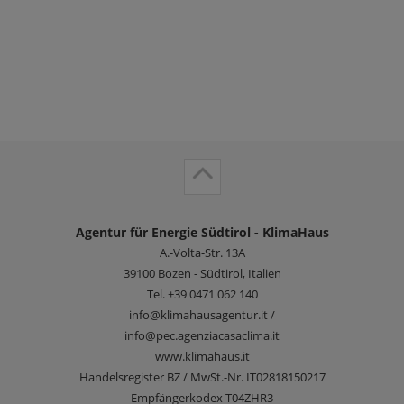
Agentur für Energie Südtirol - KlimaHaus
A.-Volta-Str. 13A
39100
Bozen - Südtirol, Italien
Tel.
+39 0471 062 140
info@klimahausagentur.it /
info@pec.agenziacasaclima.it
www.klimahaus.it
Handelsregister BZ / MwSt.-Nr. IT02818150217
Empfängerkodex T04ZHR3