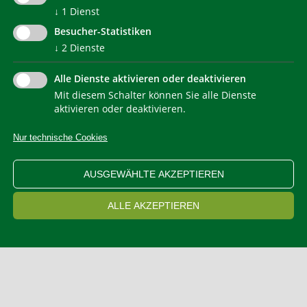
↓
1
Dienst
Besucher-Statistiken
↓
2
Dienste
Alle Dienste aktivieren oder deaktivieren
Mit diesem Schalter können Sie alle Dienste
NEWSLETTER
aktivieren oder deaktivieren.
Nur technische Cookies
IMPRESSUM
PRIVACY
KONTAKT
SITEMAP
WEB STATISTIKEN
ERKLÄRUNG BARRIEREFREIHEIT
AUSGEWÄHLTE AKZEPTIEREN
COOKIEEINSTELLUNGEN
ALLE AKZEPTIEREN