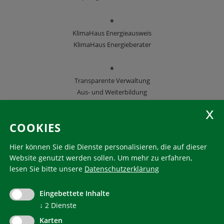
*
KlimaHaus Energieausweis
KlimaHaus Energieberater
*
Transparente Verwaltung
Aus- und Weiterbildung
KlimaHaus Zeitschriften
COOKIES
Folgen Sie uns
Hier können Sie die Dienste personalisieren, die auf dieser
Website genutzt werden sollen.
Um mehr zu erfahren,
lesen Sie bitte unsere
Datenschutzerklärung
KlimaHaus ist eine eingetragene Marke. Die Nutzung muss
im Voraus beantragt werden:
Eingebettete Inhalte
communication@klimahausagentur.it
© 2022 Agentur für Energie Südtirol - KlimaHaus
↓
2
Dienste
Karten