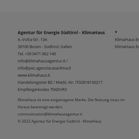
Agentur für Energie Südtirol - KlimaHaus
*
A.-Volta-Str. 13A
KlimaHaus E
39100
Bozen - Südtirol, Italien
KlimaHaus En
Tel.
+39 0471 062 140
info@klimahausagentur.it /
info@pec.agenziacasaclima.it
www.klimahaus.it
Handelsregister BZ / MwSt.-Nr. IT02818150217
Empfängerkodex T04ZHR3
KlimaHaus ist eine eingetragene Marke. Die Nutzung muss im
Voraus beantragt werden:
communication@klimahausagentur.it
© 2022 Agentur für Energie Südtirol - KlimaHaus