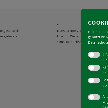
COOKI
*
nergieausweis
Transparente Verwaltung
Hier können 
ergieberater
Aus- und Weiterbildung
genutzt wer
KlimaHaus Zeitschriften
Datenschutz
Ein
↓
2
Kar
↓
1
Bes
↓
2
All
Mit
dea