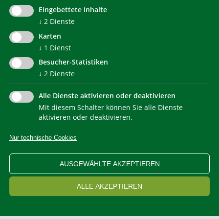
Eingebettete Inhalte
communication@klimahausagentur.it
↓
2
Dienste
© 2022 Agentur für Energie Südtirol - KlimaHaus
Karten
↓
1
Dienst
Besucher-Statistiken
↓
2
Dienste
Alle Dienste aktivieren oder deaktivieren
Mit diesem Schalter können Sie alle Dienste
NEWSLETTER
aktivieren oder deaktivieren.
Nur technische Cookies
IMPRESSUM
PRIVACY
KONTAKT
SITEMAP
WEB STATISTIKEN
ERKLÄRUNG BARRIEREFREIHEIT
AUSGEWÄHLTE AKZEPTIEREN
COOKIEEINSTELLUNGEN
ALLE AKZEPTIEREN