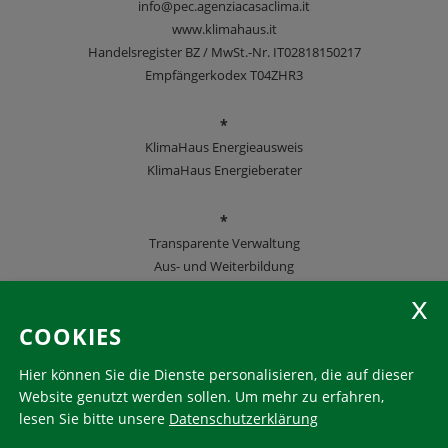
info@pec.agenziacasaclima.it
www.klimahaus.it
Handelsregister BZ / MwSt.-Nr. IT02818150217
Empfängerkodex T04ZHR3
*
KlimaHaus Energieausweis
KlimaHaus Energieberater
*
Transparente Verwaltung
Aus- und Weiterbildung
KlimaHaus Zeitschriften
COOKIES
Folgen Sie uns
Hier können Sie die Dienste personalisieren, die auf dieser
Website genutzt werden sollen.
Um mehr zu erfahren,
lesen Sie bitte unsere
Datenschutzerklärung
KlimaHaus ist eine eingetragene Marke. Die Nutzung muss
im Voraus beantragt werden: