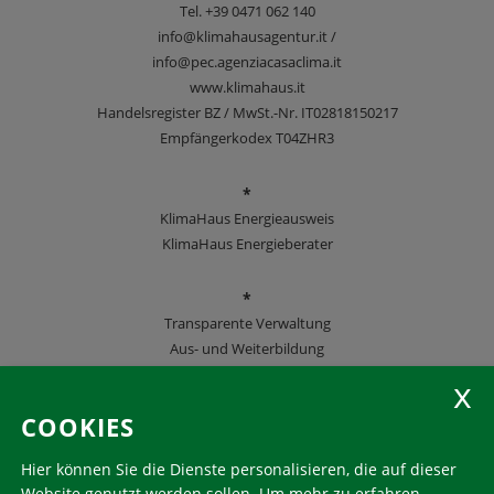
Tel.
+39 0471 062 140
info@klimahausagentur.it /
info@pec.agenziacasaclima.it
www.klimahaus.it
Handelsregister BZ / MwSt.-Nr. IT02818150217
Empfängerkodex T04ZHR3
*
KlimaHaus Energieausweis
KlimaHaus Energieberater
*
Transparente Verwaltung
Aus- und Weiterbildung
KlimaHaus Zeitschriften
COOKIES
Folgen Sie uns
Hier können Sie die Dienste personalisieren, die auf dieser
Website genutzt werden sollen.
Um mehr zu erfahren,