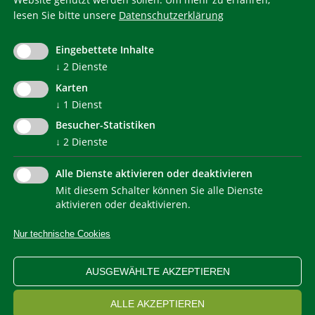
lesen Sie bitte unsere
Datenschutzerklärung
KlimaHaus ist eine eingetragene Marke. Die Nutzung muss
im Voraus beantragt werden:
Eingebettete Inhalte
communication@klimahausagentur.it
© 2022 Agentur für Energie Südtirol - KlimaHaus
↓
2
Dienste
Karten
↓
1
Dienst
Besucher-Statistiken
↓
2
Dienste
Alle Dienste aktivieren oder deaktivieren
Mit diesem Schalter können Sie alle Dienste
NEWSLETTER
aktivieren oder deaktivieren.
Nur technische Cookies
IMPRESSUM
PRIVACY
KONTAKT
SITEMAP
WEB STATISTIKEN
ERKLÄRUNG BARRIEREFREIHEIT
AUSGEWÄHLTE AKZEPTIEREN
COOKIEEINSTELLUNGEN
ALLE AKZEPTIEREN