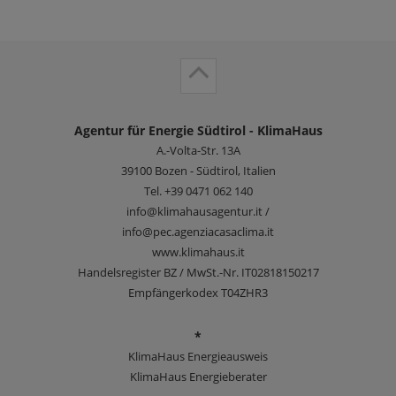
Agentur für Energie Südtirol - KlimaHaus
A.-Volta-Str. 13A
39100
Bozen - Südtirol, Italien
Tel.
+39 0471 062 140
info@klimahausagentur.it /
info@pec.agenziacasaclima.it
www.klimahaus.it
Handelsregister BZ / MwSt.-Nr. IT02818150217
Empfängerkodex T04ZHR3
*
KlimaHaus Energieausweis
KlimaHaus Energieberater