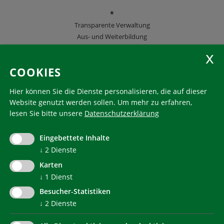
*
Transparente Verwaltung
Aus- und Weiterbildung
KlimaHaus Zeitschriften
COOKIES
Folgen Sie uns
Hier können Sie die Dienste personalisieren, die auf dieser
Website genutzt werden sollen.
Um mehr zu erfahren,
lesen Sie bitte unsere
Datenschutzerklärung
KlimaHaus ist eine eingetragene Marke. Die Nutzung muss
im Voraus beantragt werden:
Eingebettete Inhalte
communication@klimahausagentur.it
↓
2
Dienste
© 2022 Agentur für Energie Südtirol - KlimaHaus
Karten
↓
1
Dienst
Besucher-Statistiken
↓
2
Dienste