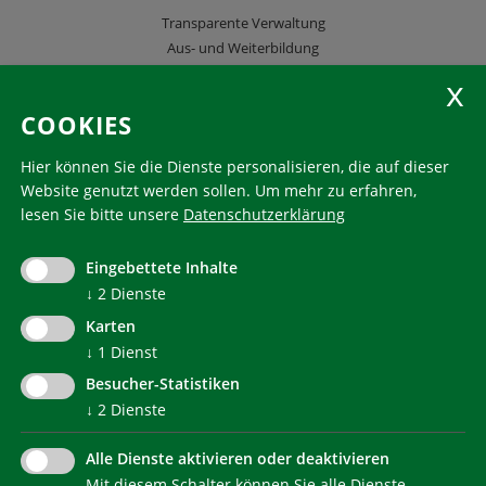
Transparente Verwaltung
Aus- und Weiterbildung
KlimaHaus Zeitschriften
COOKIES
Folgen Sie uns
Hier können Sie die Dienste personalisieren, die auf dieser
Website genutzt werden sollen.
Um mehr zu erfahren,
lesen Sie bitte unsere
Datenschutzerklärung
KlimaHaus ist eine eingetragene Marke. Die Nutzung muss
im Voraus beantragt werden:
Eingebettete Inhalte
communication@klimahausagentur.it
© 2022 Agentur für Energie Südtirol - KlimaHaus
↓
2
Dienste
Karten
↓
1
Dienst
Besucher-Statistiken
↓
2
Dienste
Alle Dienste aktivieren oder deaktivieren
Mit diesem Schalter können Sie alle Dienste
NEWSLETTER