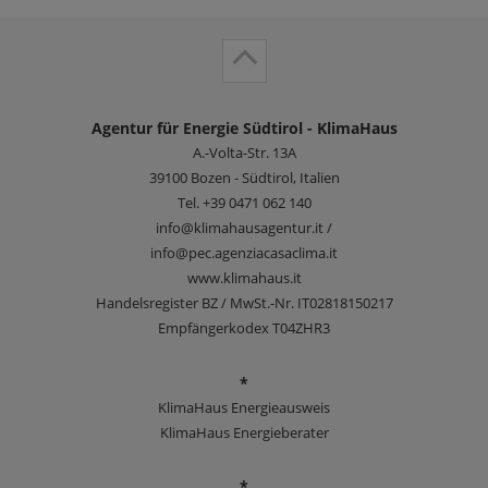
Agentur für Energie Südtirol - KlimaHaus
A.-Volta-Str. 13A
39100
Bozen - Südtirol, Italien
Tel.
+39 0471 062 140
info@klimahausagentur.it /
info@pec.agenziacasaclima.it
www.klimahaus.it
Handelsregister BZ / MwSt.-Nr. IT02818150217
Empfängerkodex T04ZHR3
*
KlimaHaus Energieausweis
KlimaHaus Energieberater
*