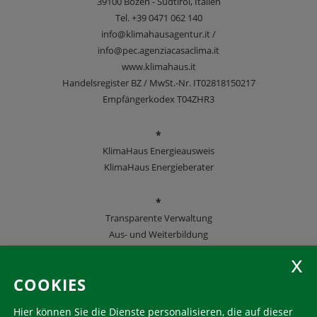
39100
Bozen - Südtirol, Italien
Tel.
+39 0471 062 140
info@klimahausagentur.it /
info@pec.agenziacasaclima.it
www.klimahaus.it
Handelsregister BZ / MwSt.-Nr. IT02818150217
Empfängerkodex T04ZHR3
*
KlimaHaus Energieausweis
KlimaHaus Energieberater
*
Transparente Verwaltung
Aus- und Weiterbildung
KlimaHaus Zeitschriften
COOKIES
Folgen Sie uns
Hier können Sie die Dienste personalisieren, die auf dieser