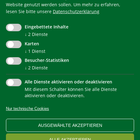
Website genutzt werden sollen.
Um mehr zu erfahren,
lesen Sie bitte unsere
Datenschutzerklärung
KlimaHaus ist eine eingetragene Marke. Die Nutzung muss
im Voraus beantragt werden:
Eingebettete Inhalte
communication@klimahausagentur.it
↓
2
Dienste
© 2022 Agentur für Energie Südtirol - KlimaHaus
Karten
↓
1
Dienst
Besucher-Statistiken
↓
2
Dienste
Alle Dienste aktivieren oder deaktivieren
Mit diesem Schalter können Sie alle Dienste
NEWSLETTER
aktivieren oder deaktivieren.
Nur technische Cookies
IMPRESSUM
PRIVACY
KONTAKT
SITEMAP
WEB STATISTIKEN
ERKLÄRUNG BARRIEREFREIHEIT
AUSGEWÄHLTE AKZEPTIEREN
COOKIEEINSTELLUNGEN
ALLE AKZEPTIEREN