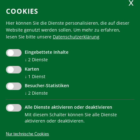
COOKIES
Folgen Sie uns
Hier können Sie die Dienste personalisieren, die auf dieser
Website genutzt werden sollen.
Um mehr zu erfahren,
lesen Sie bitte unsere
Datenschutzerklärung
KlimaHaus ist eine eingetragene Marke. Die Nutzung muss
im Voraus beantragt werden:
Eingebettete Inhalte
communication@klimahausagentur.it
↓
2
Dienste
© 2022 Agentur für Energie Südtirol - KlimaHaus
Karten
↓
1
Dienst
Besucher-Statistiken
↓
2
Dienste
Alle Dienste aktivieren oder deaktivieren
Mit diesem Schalter können Sie alle Dienste
NEWSLETTER
aktivieren oder deaktivieren.
Nur technische Cookies
IMPRESSUM
PRIVACY
KONTAKT
SITEMAP