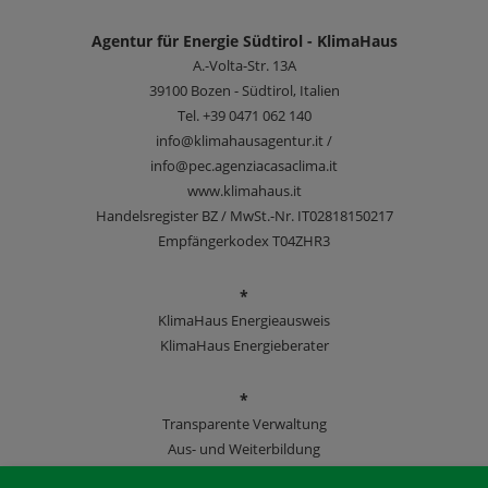
Agentur für Energie Südtirol - KlimaHaus
A.-Volta-Str. 13A
39100
Bozen - Südtirol, Italien
Tel.
+39 0471 062 140
info@klimahausagentur.it /
info@pec.agenziacasaclima.it
www.klimahaus.it
Handelsregister BZ / MwSt.-Nr. IT02818150217
Empfängerkodex T04ZHR3
*
KlimaHaus Energieausweis
KlimaHaus Energieberater
*
Transparente Verwaltung
Aus- und Weiterbildung
KlimaHaus Zeitschriften