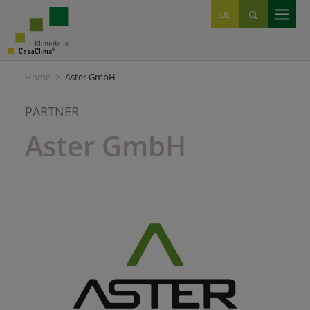
EN
DE
IT
Home
Aster GmbH
PARTNER
Aster GmbH