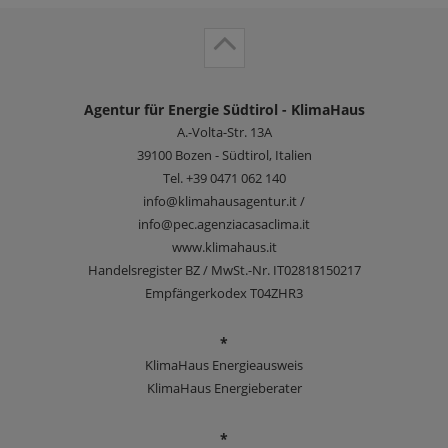
Agentur für Energie Südtirol - KlimaHaus
A.-Volta-Str. 13A
39100
Bozen - Südtirol, Italien
Tel.
+39 0471 062 140
info@klimahausagentur.it /
info@pec.agenziacasaclima.it
www.klimahaus.it
Handelsregister BZ / MwSt.-Nr. IT02818150217
Empfängerkodex T04ZHR3
*
KlimaHaus Energieausweis
KlimaHaus Energieberater
*