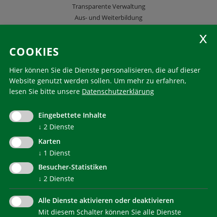
Transparente Verwaltung
Aus- und Weiterbildung
KlimaHaus Zeitschriften
COOKIES
Folgen Sie uns
Hier können Sie die Dienste personalisieren, die auf dieser
Website genutzt werden sollen.
Um mehr zu erfahren,
lesen Sie bitte unsere
Datenschutzerklärung
KlimaHaus ist eine eingetragene Marke. Die Nutzung muss
im Voraus beantragt werden:
Eingebettete Inhalte
communication@klimahausagentur.it
↓
2
Dienste
© 2022 Agentur für Energie Südtirol - KlimaHaus
Karten
↓
1
Dienst
Besucher-Statistiken
↓
2
Dienste
Alle Dienste aktivieren oder deaktivieren
Mit diesem Schalter können Sie alle Dienste
NEWSLETTER