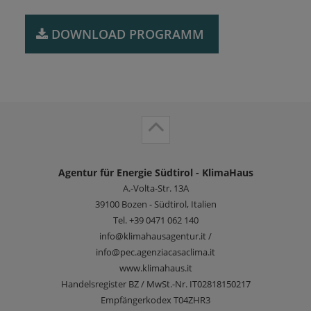
DOWNLOAD ​PROGRAMM
Agentur für Energie Südtirol - KlimaHaus
A.-Volta-Str. 13A
39100
Bozen - Südtirol, Italien
Tel.
+39 0471 062 140
info@klimahausagentur.it /
info@pec.agenziacasaclima.it
www.klimahaus.it
Handelsregister BZ / MwSt.-Nr. IT02818150217
Empfängerkodex T04ZHR3