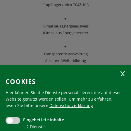
Empfängerkodex T04ZHR3
*
KlimaHaus Energieausweis
KlimaHaus Energieberater
*
Transparente Verwaltung
Aus- und Weiterbildung
KlimaHaus Zeitschriften
COOKIES
Folgen Sie uns
Hier können Sie die Dienste personalisieren, die auf dieser
Website genutzt werden sollen.
Um mehr zu erfahren,
lesen Sie bitte unsere
Datenschutzerklärung
KlimaHaus ist eine eingetragene Marke. Die Nutzung muss
im Voraus beantragt werden:
Eingebettete Inhalte
communication@klimahausagentur.it
↓
2
Dienste
© 2022 Agentur für Energie Südtirol - KlimaHaus