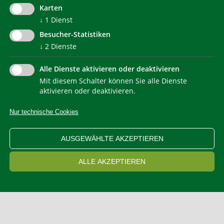
Karten
↓
1
Dienst
Besucher-Statistiken
↓
2
Dienste
Alle Dienste aktivieren oder deaktivieren
Mit diesem Schalter können Sie alle Dienste
NEWSLETTER
aktivieren oder deaktivieren.
Nur technische Cookies
IMPRESSUM
PRIVACY
KONTAKT
SITEMAP
WEB STATISTIKEN
ERKLÄRUNG BARRIEREFREIHEIT
AUSGEWÄHLTE AKZEPTIEREN
COOKIEEINSTELLUNGEN
ALLE AKZEPTIEREN