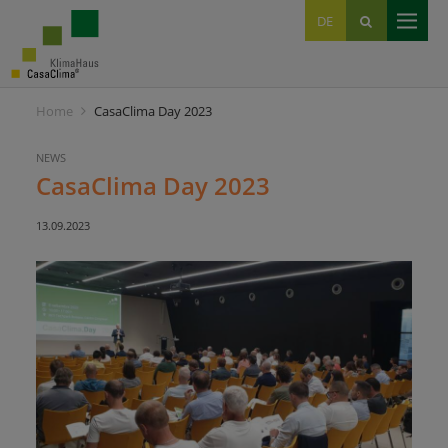
EN
DE
IT
Home
CasaClima Day 2023
NEWS
CasaClima Day 2023
13.09.2023