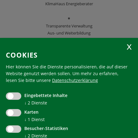
KlimaHaus Energieberater
*
Transparente Verwaltung
Aus- und Weiterbildung
KlimaHaus Zeitschriften
COOKIES
Folgen Sie uns
Hier können Sie die Dienste personalisieren, die auf dieser
Website genutzt werden sollen.
Um mehr zu erfahren,
lesen Sie bitte unsere
Datenschutzerklärung
KlimaHaus ist eine eingetragene Marke. Die Nutzung muss
im Voraus beantragt werden:
Eingebettete Inhalte
communication@klimahausagentur.it
↓
2
Dienste
© 2022 Agentur für Energie Südtirol - KlimaHaus
Karten
↓
1
Dienst
Besucher-Statistiken
↓
2
Dienste