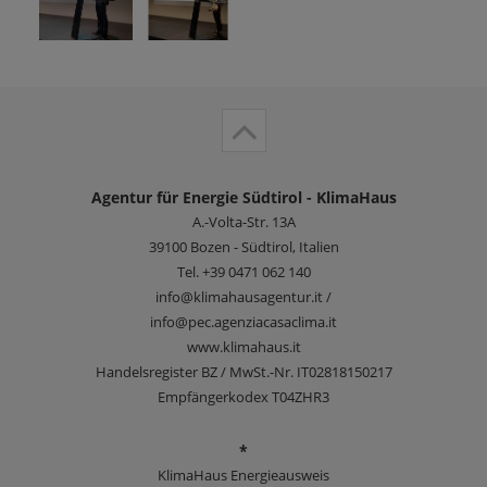
Agentur für Energie Südtirol - KlimaHaus
A.-Volta-Str. 13A
39100
Bozen - Südtirol, Italien
Tel.
+39 0471 062 140
info@klimahausagentur.it /
info@pec.agenziacasaclima.it
www.klimahaus.it
Handelsregister BZ / MwSt.-Nr. IT02818150217
Empfängerkodex T04ZHR3
*
KlimaHaus Energieausweis