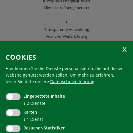
KlimaHaus Energieausweis
KlimaHaus Energieberater
*
Transparente Verwaltung
Aus- und Weiterbildung
KlimaHaus Zeitschriften
COOKIES
Folgen Sie uns
Hier können Sie die Dienste personalisieren, die auf dieser
Website genutzt werden sollen.
Um mehr zu erfahren,
lesen Sie bitte unsere
Datenschutzerklärung
KlimaHaus ist eine eingetragene Marke. Die Nutzung muss
im Voraus beantragt werden:
Eingebettete Inhalte
communication@klimahausagentur.it
↓
2
Dienste
© 2022 Agentur für Energie Südtirol - KlimaHaus
Karten
↓
1
Dienst
Besucher-Statistiken