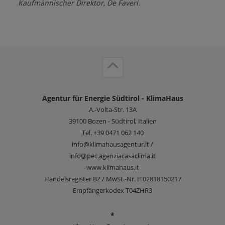
Kaufmännischer Direktor, De Faveri.
Agentur für Energie Südtirol - KlimaHaus
A.-Volta-Str. 13A
39100
Bozen - Südtirol, Italien
Tel.
+39 0471 062 140
info@klimahausagentur.it /
info@pec.agenziacasaclima.it
www.klimahaus.it
Handelsregister BZ / MwSt.-Nr. IT02818150217
Empfängerkodex T04ZHR3
*