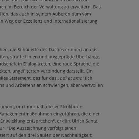
auch im Bereich der Verwaltung zu erweitern. Das
affen, das auch in seinem Äußeren dem vom
 Weg der Exzellenz und Internationalisierung
then, die Silhouette des Daches erinnert an das
iten, straffe Linien und ausgeprägte Überhänge,
andschaft in Dialog treten, eine raue Sprache, die
ekten, ungefilterten Verbindung darstellt. Ein
lles Statement, das für das „
odi et amo“
(ich
ns und Arbeitens an schwierigen, aber wertvollen
strument, um innerhalb dieser Strukturen
e Managementmaßnahmen einzuführen, die einer
ntwicklung entsprechen", erklärt Ulrich Santa,
ur. "Die Auszeichnung verfolgt einen
iert auf den drei Säulen der Nachhaltigkeit: