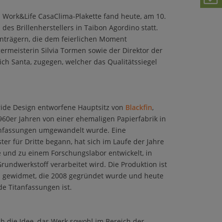
 Work&Life CasaClima-Plakette fand heute, am 10.
es Brillenherstellers in Taibon Agordino statt.
nträgern, die dem feierlichen Moment
rmeisterin Silvia Tormen sowie der Direktor der
ch Santa, zugegen, welcher das Qualitätssiegel
ride Design entworfene Hauptsitz von
Blackfin
,
60er Jahren von einer ehemaligen Papierfabrik in
lenfassungen umgewandelt wurde. Eine
ister für Dritte begann, hat sich im Laufe der Jahre
und zu einem Forschungslabor entwickelt, in
rundwerkstoff verarbeitet wird. Die Produktion ist
in gewidmet, die 2008 gegründet wurde und heute
e Titanfassungen ist.
ich die Idee, das Werk sowohl im Bereich der