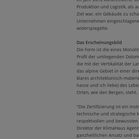
Produktion und Logistik, als 
Ziel war, ein Gebäude zu sch
Unternehmen eingeschlagenen
widerspiegelte.
Das Erscheinungsbild
Die Form ist die eines Monoli
Profil der umliegenden Dolom
die mit der Vertikalität der L
das alpine Gebiet in einer dir
klares architektonisch-materie
hasse und ich liebe) des Lebe
Orten, wie den Bergen, steht.
"Die Zertifizierung ist ein In
technische und strategisch
respektvollen und bewussten E
Direktor der KlimaHaus Agent
ganzheitlichen Ansatz und bas