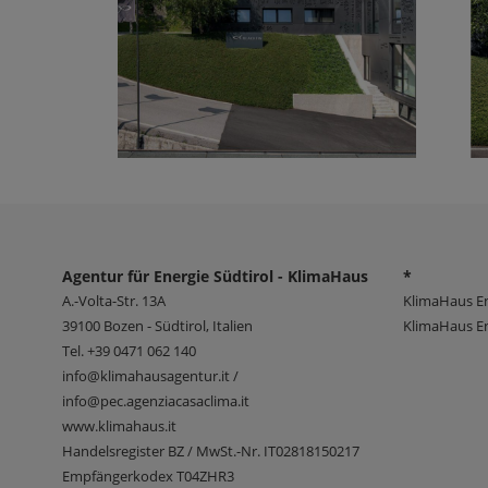
Agentur für Energie Südtirol - KlimaHaus
*
A.-Volta-Str. 13A
KlimaHaus E
39100
Bozen - Südtirol, Italien
KlimaHaus En
Tel.
+39 0471 062 140
info@klimahausagentur.it /
info@pec.agenziacasaclima.it
www.klimahaus.it
Handelsregister BZ / MwSt.-Nr. IT02818150217
Empfängerkodex T04ZHR3