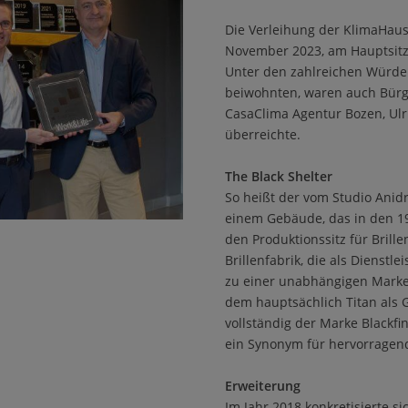
Die Verleihung der KlimaHaus
November 2023, am Hauptsitz d
Unter den zahlreichen Würde
beiwohnten, waren auch Bürge
CasaClima Agentur Bozen, Ulri
überreichte.
The Black Shelter
So heißt der vom Studio Anid
einem Gebäude, das in den 19
den Produktionssitz für Bril
Brillenfabrik, die als Dienstle
zu einer unabhängigen Marke 
dem hauptsächlich Titan als G
vollständig der Marke Blackf
ein Synonym für hervorragend
Erweiterung
Im Jahr 2018 konkretisierte s