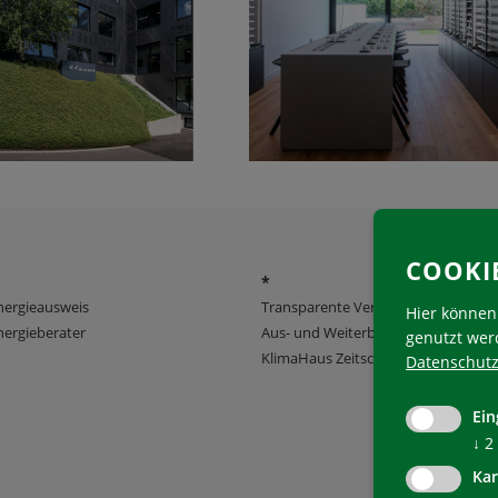
COOKI
*
nergieausweis
Transparente Verwaltung
Hier können 
ergieberater
Aus- und Weiterbildung
genutzt wer
KlimaHaus Zeitschriften
Datenschutz
Ein
↓
2
Kar