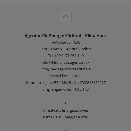
Agentur für Energie Südtirol - KlimaHaus
A.-Volta-Str. 13A
39100
Bozen - Südtirol, Italien
Tel.
+39 0471 062 140
info@klimahausagentur.it /
info@pec.agenziacasaclima.it
www.klimahaus.it
Handelsregister BZ / MwSt.-Nr. IT02818150217
Empfängerkodex T04ZHR3
*
KlimaHaus Energieausweis
KlimaHaus Energieberater