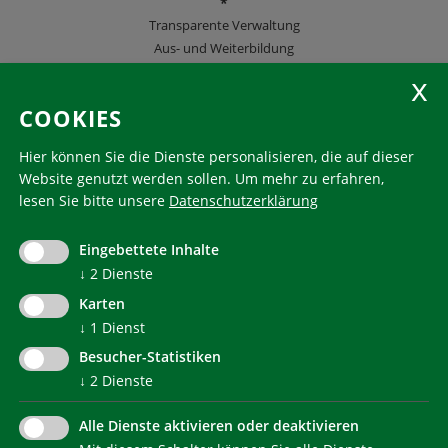
*
Transparente Verwaltung
Aus- und Weiterbildung
KlimaHaus Zeitschriften
COOKIES
Folgen Sie uns
Hier können Sie die Dienste personalisieren, die auf dieser
Website genutzt werden sollen.
Um mehr zu erfahren,
lesen Sie bitte unsere
Datenschutzerklärung
KlimaHaus ist eine eingetragene Marke. Die Nutzung muss
im Voraus beantragt werden:
Eingebettete Inhalte
communication@klimahausagentur.it
↓
2
Dienste
© 2022 Agentur für Energie Südtirol - KlimaHaus
Karten
↓
1
Dienst
Besucher-Statistiken
↓
2
Dienste
Alle Dienste aktivieren oder deaktivieren