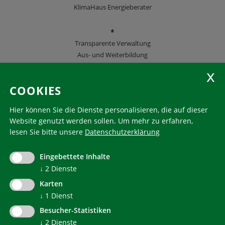
KlimaHaus Energieberater
*
Transparente Verwaltung
Aus- und Weiterbildung
KlimaHaus Zeitschriften
COOKIES
Folgen Sie uns
Hier können Sie die Dienste personalisieren, die auf dieser
Website genutzt werden sollen.
Um mehr zu erfahren,
lesen Sie bitte unsere
Datenschutzerklärung
KlimaHaus ist eine eingetragene Marke. Die Nutzung muss
im Voraus beantragt werden:
Eingebettete Inhalte
communication@klimahausagentur.it
© 2022 Agentur für Energie Südtirol - KlimaHaus
↓
2
Dienste
Karten
↓
1
Dienst
Besucher-Statistiken
↓
2
Dienste