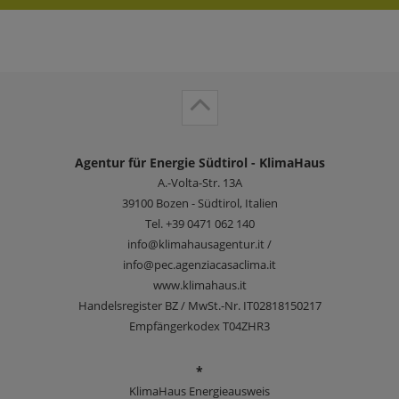
Agentur für Energie Südtirol - KlimaHaus
A.-Volta-Str. 13A
39100
Bozen - Südtirol, Italien
Tel.
+39 0471 062 140
info@klimahausagentur.it /
info@pec.agenziacasaclima.it
www.klimahaus.it
Handelsregister BZ / MwSt.-Nr. IT02818150217
Empfängerkodex T04ZHR3
*
KlimaHaus Energieausweis